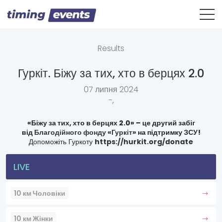
Results
Гуркіт. Біжу за тих, хто в берцях 2.0
07 липня 2024
-,
«Біжу за тих, хто в берцях 2.0» – це другий забіг
від
Благодійного фонду «Гуркіт»
на підтримку ЗСУ!
Допоможіть Гуркоту
https://hurkit.org/donate
LIVE
10 км Чоловіки
10 км Жінки