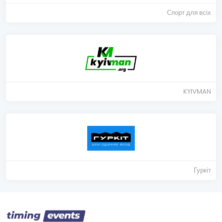
Спорт для всіх
KYIVMAN
Гуркіт