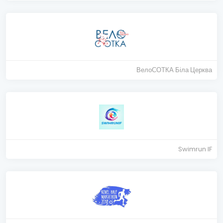
ВелоСОТКА Біла Церква
Swimrun IF