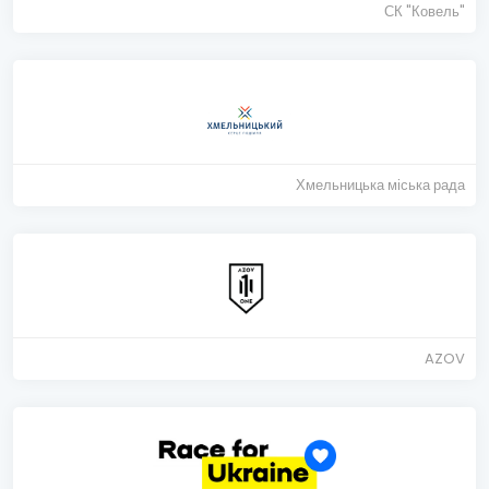
СК "Ковель"
Хмельницька міська рада
AZOV