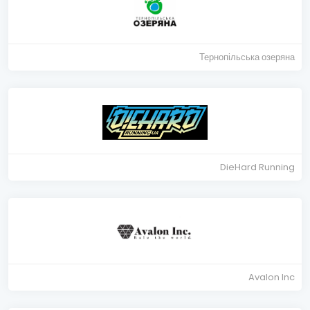
Тернопільська озеряна
DieHard Running
Avalon Inc