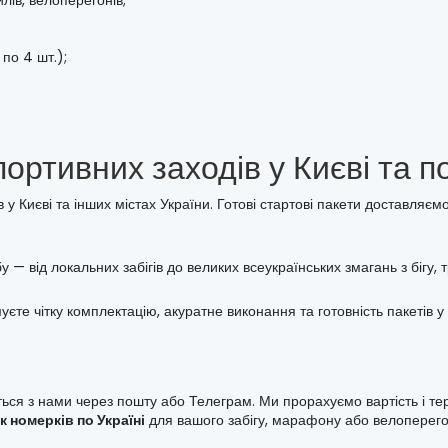
по 4 шт.);
ортивних заходів у Києві та по
 Києві та інших містах України. Готові стартові пакети доставляємо
 — від локальних забігів до великих всеукраїнських змагань з бігу, т
муєте чітку комплектацію, акуратне виконання та готовність пакетів у
жіться з нами через пошту або Телеграм. Ми прорахуємо вартість і т
к номерків по Україні
для вашого забігу, марафону або велоперегон