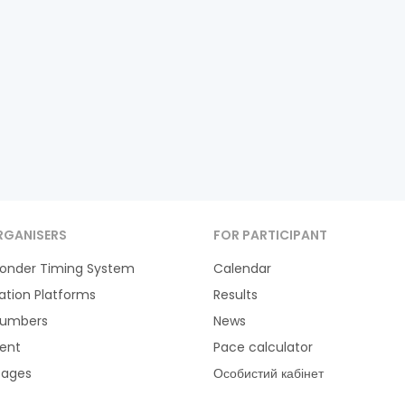
RGANISERS
FOR PARTICIPANT
onder Timing System
Calendar
ration Platforms
Results
Numbers
News
ent
Pace calculator
tages
Особистий кабінет