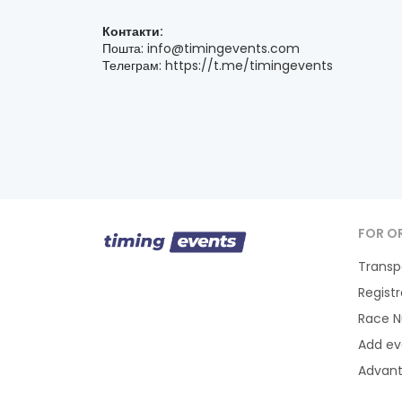
Контакти:
Пошта:
info@timingevents.com
Телеграм:
https://t.me/timingevents
FOR O
Transp
Regist
Race 
Add ev
Advan