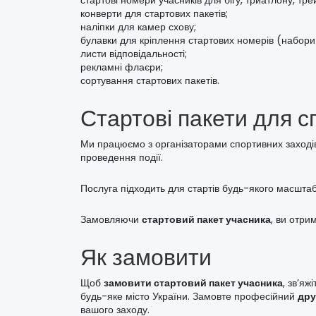
конверти для стартових пакетів;
наліпки для камер схову;
булавки для кріплення стартових номерів (набори 
листи відповідальності;
рекламні флаєри;
сортування стартових пакетів.
Стартові пакети для сп
Ми працюємо з організаторами спортивних заходів у
проведення події.
Послуга підходить для стартів будь-якого масштабу
Замовляючи
стартовий пакет учасника
, ви отри
Як замовити
Щоб
замовити стартовий пакет учасника
, зв’я
будь-яке місто України. Замовте професійний
дру
вашого заходу.