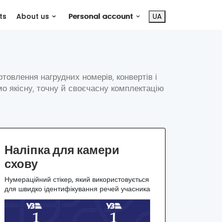
ts
About us
Personal account
UA
отовлення нагрудних номерів, конвертів і
мо якісну, точну й своєчасну комплектацію
Наліпка для камери
схову
Нумераційний стікер, який використовується
для швидко ідентифікування речей учасника