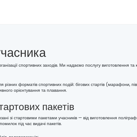
учасника
анізації спортивних заходів. Ми надаємо послугу виготовлення та к
я різних форматів спортивних подій: бігових стартів (марафони, півм
тивного орієнтування та плавання.
стартових пакетів
зані зі стартовими пакетами учасників — від виготовлення поліграфі
омилок під час видачі пакетів.
йлів, велоперегонів;