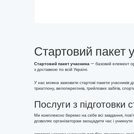
Стартовий пакет 
Стартовий пакет учасника
— базовий елемент орг
з доставкою по всій Україні.
У нас можна замовити стартові пакети учасників дл
триатлону, велоперегонів, трейлових забігів, спор
Послуги з підготовки 
Ми комплексно беремо на себе всі завдання, пов’я
дозволяє організаторам заощадити час і уникнути п
стартові номери учасників для бігу, триатлону, тре