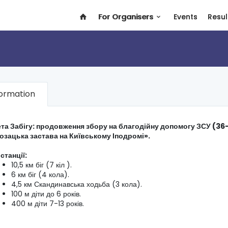
For Organisers
Events
Resul
formation
та Забігу: продовження збору на благодійну допомогу ЗСУ (36
озацька застава на Київському Іподромі».
станції:
10,5 км біг (7 кіл ).
6 км біг (4 кола).
4,5 км Скандинавська ходьба (3 кола).
100 м діти до 6 років.
400 м діти 7-13 років.