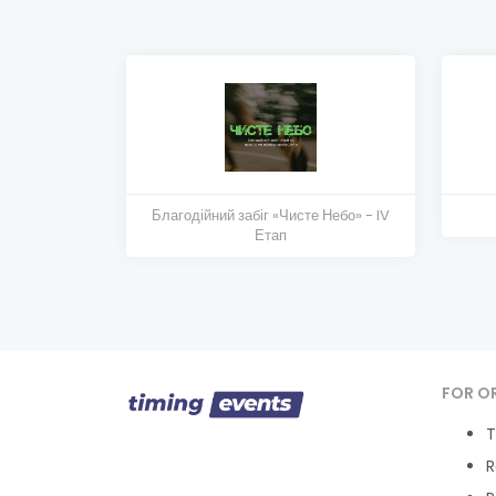
Благодійний забіг «Чисте Небо» - IV
Етап
FOR O
T
R