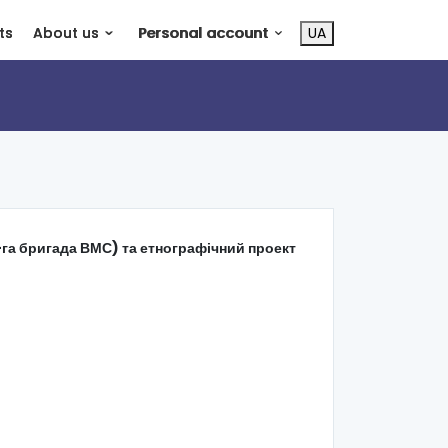
ts
About us
Personal account
UA
-га бригада ВМС) та етнографічний проект