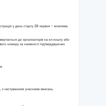
реєстрація у день старту 28 червня - можлива
звертається до організаторів на ел.пошту або
вого номеру за наявності підтверджуючих
в.
, з частуванням учасників змагань.