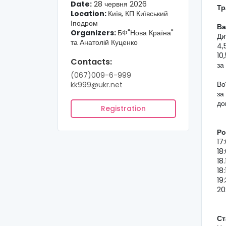
Date:
28 червня 2026
Тр
Location:
Київ, КП Київський
Іподром
Ва
Organizers:
БФ"Нова Країна"
Ди
та Анатолій Куценко
4,
10
Contacts:
за
(067)009-6-999
Во
kk999@ukr.net
за
до
Registration
Ро
17
18
18
18
19
20
Ст