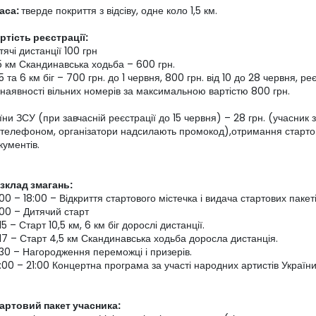
аса:
тверде покриття з відсіву, одне коло 1,5 км.
ртість реєстрації:
тячі дистанції 100 грн
5 км Скандинавська ходьба – 600 грн.
,5 та 6 км біг – 700 грн. до 1 червня, 800 грн. від 10 до 28 червня, 
 наявності вільних номерів за максимальною вартістю 800 грн.
їни ЗСУ (при завчасній реєстрації до 15 червня) – 28 грн. (учасник 
 телефоном, організатори надсилають промокод),отримання старто
кументів.
зклад змагань:
:00 – 18:00 – Відкриття стартового містечка і видача стартових пакеті
:00 – Дитячий старт
.15 – Старт 10,5 км, 6 км біг дорослі дистанції.
:17 – Старт 4,5 км Скандинавська ходьба доросла дистанція.
:30 – Нагородження переможці і призерів.
:00 – 21:00 Концертна програма за участі народних артистів України
артовий пакет учасника: