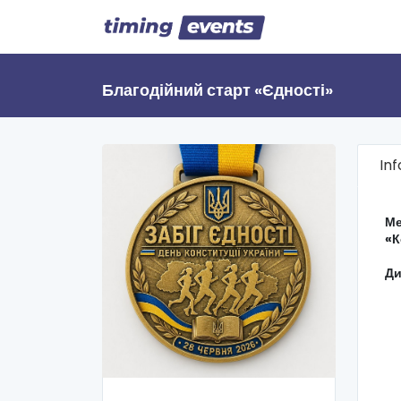
Благодійний старт «Єдності»
In
Ме
«К
Ди