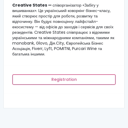
Creative States —
співорганізатор «Забігу у
вишиванках». Це український коворкінг бізнес-класу,
який створює простір для роботи, розвитку та
відпочинку. Він будує повноцінну лайфстайл-
екосистему — від офісів до заходів і сервісів для своїх
резидентів. Creative States співпрацює з відомими
українськими та міжнародними компаніями, такими як
monobank, Glovo, Дія.City, Європейська Бізнес
Асоціація, Fiverr, Lyft, POMITNI, Purcari Wine та
багатьма іншими.
Registration