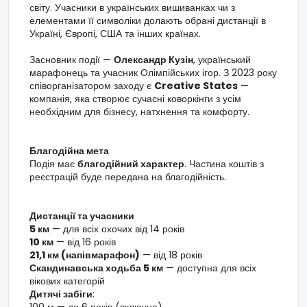
світу. Учасники в українських вишиванках чи з
елементами її символіки долають обрані дистанції в
Україні, Європі, США та інших країнах.
Засновник події —
Олександр Кузін
, український
марафонець та учасник Олімпійських ігор. З 2023 року
співорганізатором заходу є
Creative States
—
компанія, яка створює сучасні коворкінги з усім
необхідним для бізнесу, натхнення та комфорту.
Благодійна мета
Подія має
благодійний характер
. Частина коштів з
реєстрацій буде передана на благодійність.
Дистанції та учасники
5 км
— для всіх охочих від 14 років
10 км
— від 16 років
21,1 км (напівмарафон)
— від 18 років
Скандинавська ходьба 5 км
— доступна для всіх
вікових категорій
Дитячі забіги
:
100 м — до 6 років (включно)