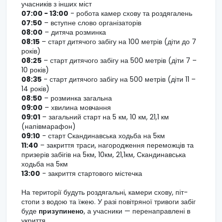
учасників з інших міст
07:00 - 13:00
- робота камер схову та роздягалень
07:50
– вступне слово організаторів
08:00
– дитяча розминка
08:15
– старт дитячого забігу на 100 метрів (діти до 7
років)
08:25
– старт дитячого забігу на 500 метрів (діти 7 –
10 років)
08:35
- старт дитячого забігу на 500 метрів (діти 11 –
14 років)
08:50
– розминка загальна
09:00
– хвилина мовчання
09:01
– загальний старт на 5 км, 10 км, 21,1 км
(напівмарафон)
09:10
- старт Скандинавська ходьба на 5км
11:40
– закриття траси, нагородження переможців та
призерів забігів на 5км, 10км, 21,1км, Скандинавська
ходьба на 5км
13:00
- закриття стартового містечка
На території будуть роздягальні, камери схову, піт-
стопи з водою та їжею. У разі повітряної тривоги забіг
буде
призупинено
, а учасники — перенаправлені в
укриття.