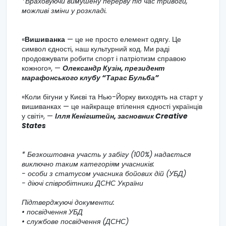
*Враховуючи вимушену перерву під час тривоги,
можливі зміни у розкладі.
«
Вишиванка
— це не просто елемент одягу. Це
символ єдності, наш культурний код. Ми раді
продовжувати робити спорт і патріотизм справою
кожного», —
Олександр Кузін, президент
марафонського клубу “Тарас Бульба”
«Коли бігуни у Києві та Нью-Йорку виходять на старт у
вишиванках — це найкраще втілення єдності українців
у світі», —
Ілля Кенігштейн, засновник Creative
States
*
Безкоштовна участь у забігу (100%) надається
виключно таким категоріям учасників:
- особи з статусом учасника бойових дій (УБД)
- діючі співробітники ДСНС України
Підтверджуючі документи:
• посвідчення УБД
• службове посвідчення (ДСНС)