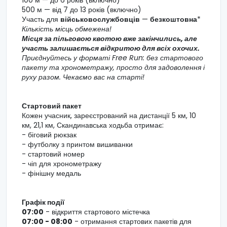
500 м — від 7 до 13 років (включно)
Участь для
військовослужбовців
—
безкоштовна
*
Кількість місць обмежена!
Місця за пільговою квотою вже закінчились, але
участь залишається відкритою для всіх охочих.
Приєднуйтесь у форматі Free Run: без стартового
пакету та хронометражу, просто для задоволення і
руху разом. Чекаємо вас на старті!
Стартовий пакет
Кожен учасник, зареєстрований на дистанції 5 км, 10
км, 21,1 км, Скандинавська ходьба отримає:
- біговий рюкзак
- футболку з принтом вишиванки
- стартовий номер
- чіп для хронометражу
- фінішну медаль
Графік події
07:00
- відкриття стартового містечка
07:00 - 08:00
- отримання стартових пакетів для