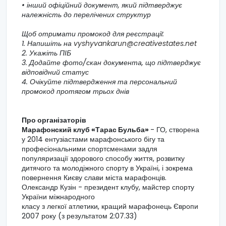
• інший офіційний документ, який підтверджує
належність до перелічених структур
Щоб отримати промокод для реєстрації:
1. Напишіть на
vyshyvankarun@creativestates.net
2. Укажіть ПІБ
3. Додайте фото/скан документа, що підтверджує
відповідний статус
4. Очікуйте підтвердження та персональний
промокод протягом трьох днів
Про організаторів
Марафонский клуб «Тарас Бульба»
- ГО, створена
у 2014 ентузіастами марафонського бігу та
професіональними спортсменами задля
популяризації здорового способу життя, розвитку
дитячого та молодіжного спорту в Україні, і зокрема
повернення Києву слави міста марафонців.
Олександр Кузін - президент клубу, майстер спорту
України міжнародного
класу з легкої атлетики, кращий марафонець Європи
2007 року (з результатом 2:07.33)