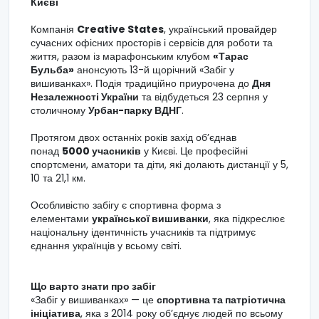
Києві
Компанія
Creative States
, український провайдер
сучасних офісних просторів і сервісів для роботи та
життя, разом із марафонським клубом
«Тарас
Бульба»
анонсують 13-й щорічний «Забіг у
вишиванках». Подія традиційно приурочена до
Дня
Незалежності України
та відбудеться 23 серпня у
столичному
Урбан-парку ВДНГ
.
Протягом двох останніх років захід об’єднав
понад
5000 учасників
у Києві. Це професійні
спортсмени, аматори та діти, які долають дистанції у 5,
10 та 21,1 км.
Особливістю забігу є спортивна форма з
елементами
української вишиванки
, яка підкреслює
національну ідентичність учасників та підтримує
єднання українців у всьому світі.
Що варто знати про забіг
«Забіг у вишиванках» — це
спортивна та патріотична
ініціатива
, яка з 2014 року об’єднує людей по всьому