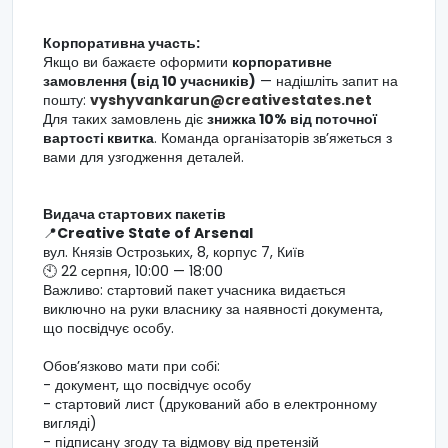
Корпоративна участь:
Якщо ви бажаєте оформити
корпоративне
замовлення (від 10 учасників)
— надішліть запит на
пошту:
vyshyvankarun@creativestates.net
Для таких замовлень діє
знижка 10% від поточної
вартості квитка
. Команда організаторів звʼяжеться з
вами для узгодження деталей.
Видача стартових пакетів
📍
Creative State of Arsenal
вул. Князів Острозьких, 8, корпус 7, Київ
🕙 22 серпня, 10:00 — 18:00
Важливо: стартовий пакет учасника видається
виключно на руки власнику за наявності документа,
що посвідчує особу.
Обов’язково мати при собі:
- документ, що посвідчує особу
- стартовий лист (друкований або в електронному
вигляді)
- підписану згоду та відмову від претензій