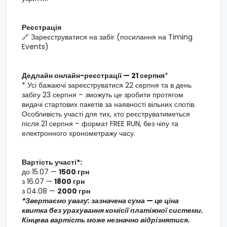
Реєстрація
🔗 Зареєструватися на забіг (посилання на Timing
Events)
Дедлайн онлайн-реєстрації — 21 серпня
*
* Усі бажаючі зареєструватися 22 серпня та в день
забігу 23 серпня – зможуть це зробити протягом
видачі стартових пакетів за наявності вільних слотів.
Особливість участі для тих, хто реєструватиметься
після 21 серпня – формат FREE RUN, без чіпу та
електронного хронометражу часу.
Вартість участі
*:
до 15.07 —
1500 грн
з 16.07 —
1800 грн
з 04.08 —
2000 грн
*Звертаємо увагу: зазначена сума — це ціна
квитка без урахування комісії платіжної системи.
Кінцева вартість може незначно відрізнятися.