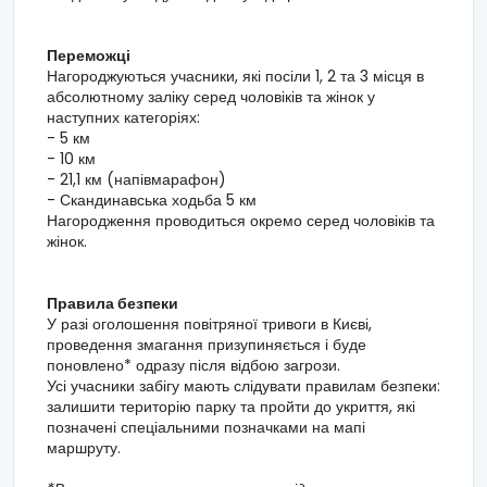
Переможці
Нагороджуються учасники, які посіли 1, 2 та 3 місця в
абсолютному заліку серед чоловіків та жінок у
наступних категоріях:
- 5 км
- 10 км
- 21,1 км (напівмарафон)
- Скандинавська ходьба 5 км
Нагородження проводиться окремо серед чоловіків та
жінок.
Правила безпеки
У разі оголошення повітряної тривоги в Києві,
проведення змагання призупиняється і буде
поновлено* одразу після відбою загрози.
Усі учасники забігу мають слідувати правилам безпеки:
залишити територію парку та пройти до укриття, які
позначені спеціальними позначками на мапі
маршруту.