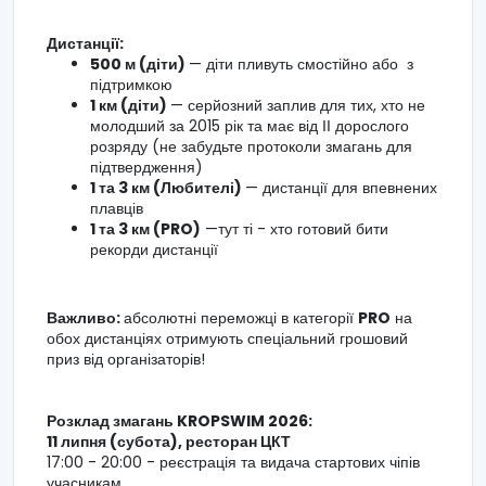
Дистанції:
500 м (діти)
— діти пливуть смостійно або з
підтримкою
1 км (діти)
— серйозний заплив для тих, хто не
молодший за 2015 рік та має від ІІ дорослого
розряду (не забудьте протоколи змагань для
підтвердження)
1 та 3 км (Любителі)
— дистанції для впевнених
плавців
1 та 3 км (PRO)
—тут ті - хто готовий бити
рекорди дистанції
Важливо:
абсолютні переможці в категорії
PRO
на
обох дистанціях отримують спеціальний грошовий
приз від організаторів!
Розклад змагань KROPSWIM 2026:
11 липня (субота), ресторан ЦКТ
17:00 - 20:00 - реєстрація та видача стартових чіпів
учасникам