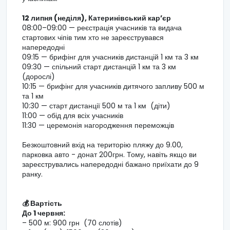
12 липня (неділя), Катеринівський кар’єр
08:00–09:00 — реєстрація учасників та видача
стартових чіпів тим хто не зареєструвався
напередодні
09:15 — брифінг для учасників дистанцій 1 км та 3 км
09:30 — спільний старт дистанцій 1 км та 3 км
(дорослі)
10:15 — брифінг для учасників дитячого запливу 500 м
та 1 км
10:30 — старт дистанції 500 м та 1 км (діти)
11:00 — обід для всіх учасників
11:30 — церемонія нагородження переможців
Безкоштовний вхід на територію пляжу до 9.00,
парковка авто - донат 200грн. Тому, навіть якщо ви
зареєструвались напередодні бажано приїхати до 9
ранку.
💰 Вартість
До 1 червня:
– 500 м: 900 грн (70 слотів)