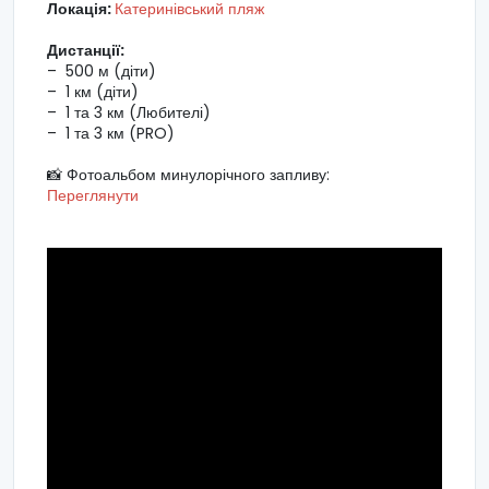
Локація:
Катеринівський пляж
Дистанції:
– 500 м (діти)
– 1 км (діти)
– 1 та 3 км (Любителі)
– 1 та 3 км (PRO)
📸 Фотоальбом минулорічного запливу:
Переглянути