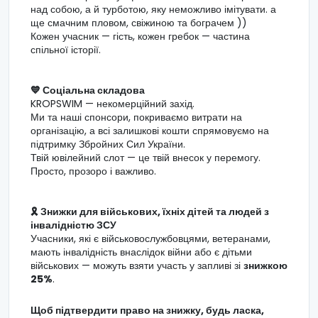
над собою, а й турботою, яку неможливо імітувати. а
ще смачним пловом, свіжиною та бограчем ))
Кожен учасник — гість, кожен гребок — частина
спільної історії.
💙 Соціальна складова
KROPSWIM — некомерційний захід.
Ми та наші спонсори, покриваємо витрати на
організацію, а всі залишкові кошти спрямовуємо на
підтримку Збройних Сил України.
Твій ювілейний слот — це твій внесок у перемогу.
Просто, прозоро і важливо.
🎗️ Знижки для військових, їхніх дітей та людей з
інвалідністю ЗСУ
Учасники, які є військовослужбовцями, ветеранами,
мають інвалідність внаслідок війни або є дітьми
військових — можуть взяти участь у запливі зі
знижкою
25%
.
Щоб підтвердити право на знижку, будь ласка,