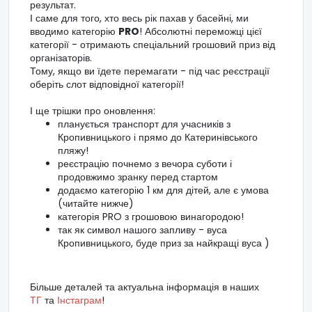
результат.
І саме для того, хто весь рік пахав у басейні, ми
вводимо категорію
PRO
! Абсолютні переможці цієї
категорії - отримають спеціальний грошовий приз від
організаторів.
Тому, якщо ви їдете перемагати - під час реєстрації
оберіть слот відповідної категорії!
І ще трішки про оновлення:
планується транспорт для учасників з
Кропивницького і прямо до Катеринівського
пляжу!
реєстрацію почнемо з вечора суботи і
продовжимо зранку перед стартом
додаємо категорію 1 км для дітей, але є умова
(читайте нижче)
категорія PRO з грошовою винагородою!
так як символ нашого запливу - вуса
Кропивницького, буде приз за найкращі вуса )
Більше деталей та актуальна інформація в наших
ТГ
та
Інстаграм
!