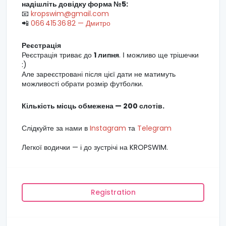
надішліть довідку форма №5:
📧
kropswim@gmail.com
📲
066 415 36 82 — Дмитро
Реєстрація
Реєстрація триває до
1 липня
. І можливо ще трішечки
:)
Але зареєстровані після цієї дати не матимуть
можливості обрати розмір футболки.
Кількість місць обмежена — 200 слотів.
Слідкуйте за нами в
Instagram
та
Telegram
Легкої водички — і до зустрічі на KROPSWIM.
Registration