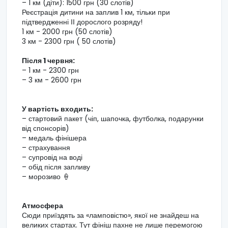
– 1 км (діти): 1500 грн (30 слотів)
Реєстрація дитини на заплив 1 км, тільки при
підтвердженні ІІ дорослого розряду!
1 км - 2000 грн (50 слотів)
3 км - 2300 грн ( 50 слотів)
Після 1 червня:
– 1 км - 2300 грн
– 3 км - 2600 грн
У вартість входить:
– стартовий пакет (чіп, шапочка, футболка, подарунки
від спонсорів)
– медаль фінішера
– страхування
– супровід на воді
– обід після запливу
– морозиво 🍦
Атмосфера
Сюди приїздять за «ламповістю», якої не знайдеш на
великих стартах. Тут фініш пахне не лише перемогою