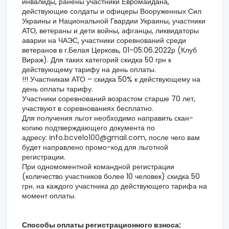
инвалиды, ранены участники Евромайдана,
действующие солдаты и офицеры Вооруженных Сил
Украины и Национальной Гвардии Украины, участники
АТО, ветераны и дети войны, афганцы, ликвидаторы
аварии на ЧАЭС, участники соревнований среди
ветеранов в г.Белая Церковь,
0
1-
0
5.06.202
2
р (Клуб
Вираж). Для таких категорий скидка 50 грн к
действующему тарифу на день оплаты.
!!! Участникам АТО – скидка 50% к действующему на
день оплаты тарифу.
Участники соревнований возрастом старше 70 лет,
участвуют в соревнованиях бесплатно.
Для получения льгот необходимо направить скан-
копию подтверждающего документа по
адресу:
info.bcvelo100@gmail.com
, после чего вам
будет направлено промо-код для льготной
регистрации.
При одномоментной командной регистрации
(количество участников более 10 человек) скидка 50
грн. на каждого участника до действующего тарифа на
момент оплаты.
Способы оплаты регистрационного взноса: