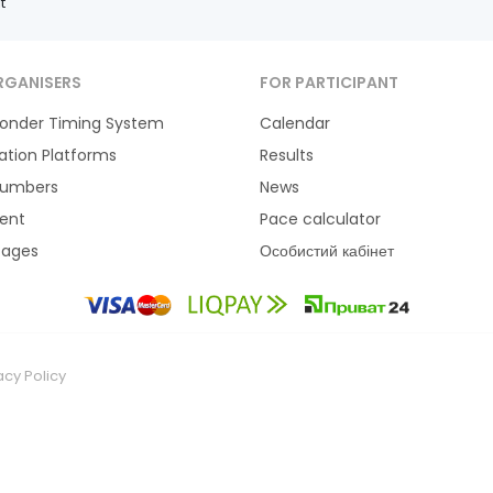
t
RGANISERS
FOR PARTICIPANT
onder Timing System
Calendar
ration Platforms
Results
Numbers
News
ent
Pace calculator
tages
Особистий кабінет
acy Policy