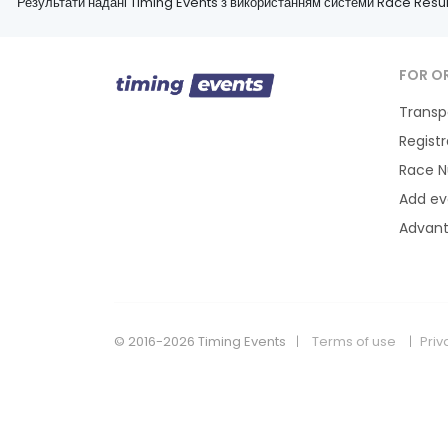
Результати надані Timing Events з використанням системи Race Resul
FOR O
Transp
Regist
Race 
Add ev
Advan
© 2016-2026 Timing Events
Terms of use
Priv