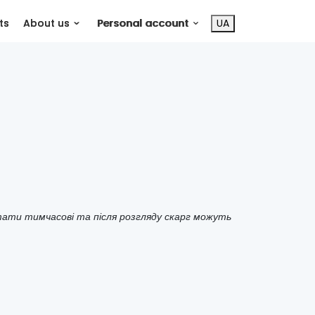
ts
About us
Personal account
UA
тати тимчасові та після розгляду скарг можуть