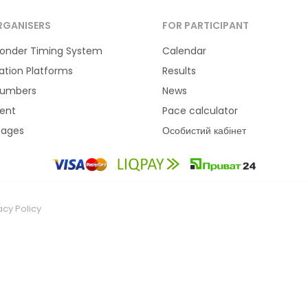
RGANISERS
FOR PARTICIPANT
onder Timing System
Calendar
ration Platforms
Results
Numbers
News
ent
Pace calculator
tages
Особистий кабінет
acy Policy