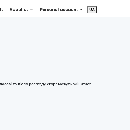
ts
About us
Personal account
UA
часові та після розгляду скарг можуть змінитися.