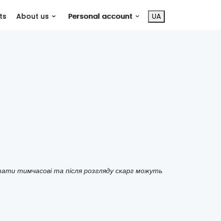
ts
About us
Personal account
UA
тати тимчасові та після розгляду скарг можуть