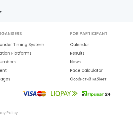
t
RGANISERS
FOR PARTICIPANT
onder Timing System
Calendar
ration Platforms
Results
Numbers
News
ent
Pace calculator
tages
Особистий кабінет
acy Policy