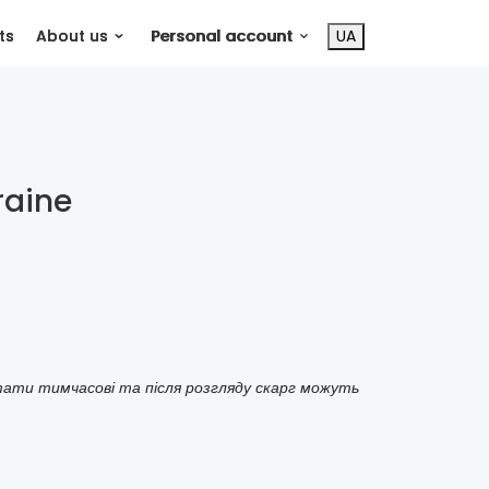
ts
About us
Personal account
UA
raine
тати тимчасові та після розгляду скарг можуть