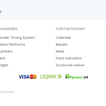
t
RGANISERS
FOR PARTICIPANT
onder Timing System
Calendar
ration Platforms
Results
Numbers
News
ent
Pace calculator
tages
Особистий кабінет
acy Policy