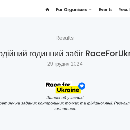
For Organisers
Events
Resul
Results
одійний годинний забіг RaceForUk
29 грудня 2024
,
Шановний учасник!
ретину на заданих контрольних точках та фінішної лінії. Резуль
змінитися.