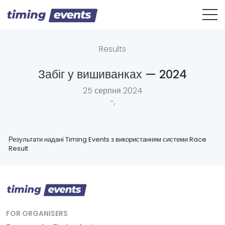
Results
Забіг у вишиванках — 2024
25 серпня 2024
-,
Результати надані Timing Events з використанням системи Race
Result
FOR ORGANISERS