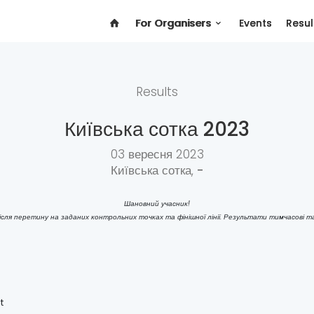
For Organisers
Events
Resul
Results
Київська сотка 2023
03 вересня 2023
Київська сотка,
-
Шановний учасник!
сля перетину на заданих контрольних точках та фінішної лінії. Результати тимчасові та
t