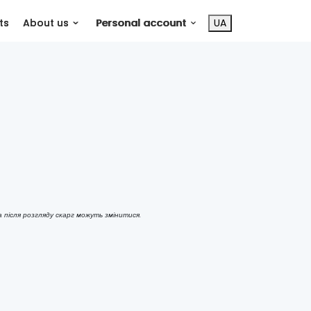
ts
About us
Personal account
UA
 після розгляду скарг можуть змінитися.