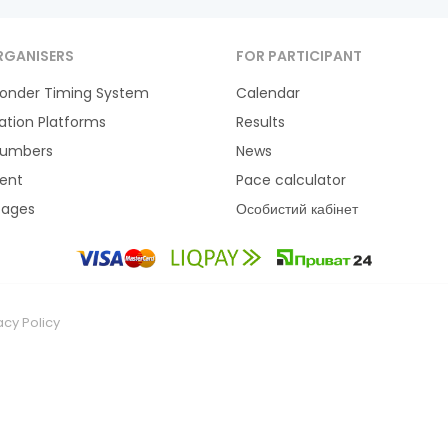
RGANISERS
FOR PARTICIPANT
onder Timing System
Calendar
ration Platforms
Results
Numbers
News
ent
Pace calculator
tages
Особистий кабінет
acy Policy