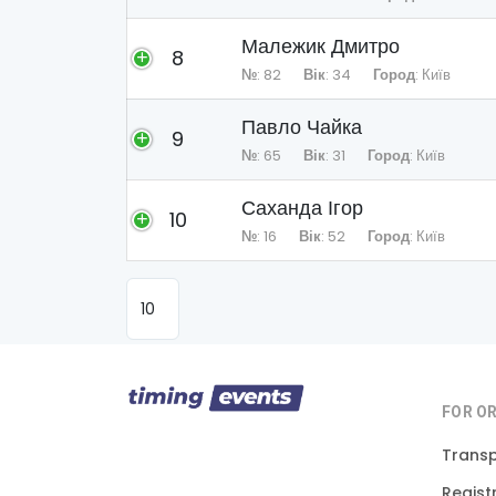
Малежик Дмитро
8
№
: 82
Вік
: 34
Город
: Київ
Павло Чайка
9
№
: 65
Вік
: 31
Город
: Київ
Саханда Ігор
10
№
: 16
Вік
: 52
Город
: Київ
FOR O
Trans
Regist