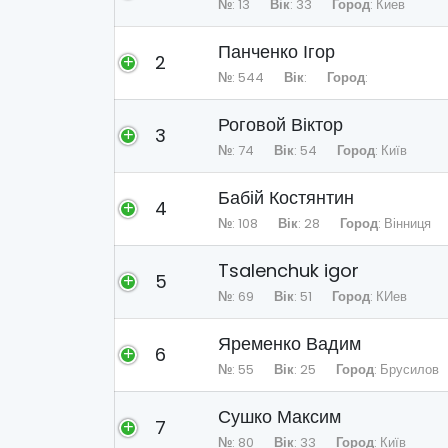
№
: 13
Вік
: 33
Город
: Киев
Панченко Ігор
2
№
: 544
Вік
:
Город
:
Роговой Віктор
3
№
: 74
Вік
: 54
Город
: Київ
Бабій Костянтин
4
№
: 108
Вік
: 28
Город
: Вінниця
Tsalenchuk igor
5
№
: 69
Вік
: 51
Город
: КИев
Яременко Вадим
6
№
: 55
Вік
: 25
Город
: Брусилов
Сушко Максим
7
№
: 80
Вік
: 33
Город
: Київ