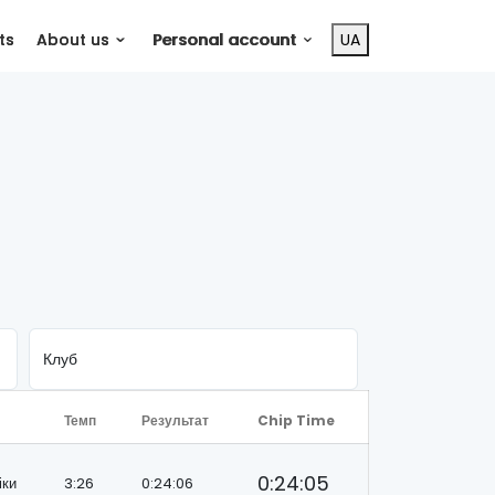
ts
About us
Personal account
UA
Темп
Результат
Chip Time
0:24:05
іки
3:26
0:24:06