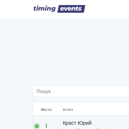
Место
Атлет
Краст Юрий
1