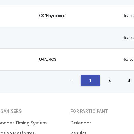
СК 'Науковець'
Чолов
Чолов
URA, RCS
Чолов
<
1
2
3
RGANISERS
FOR PARTICIPANT
ponder Timing System
Calendar
ration Platforms
Results