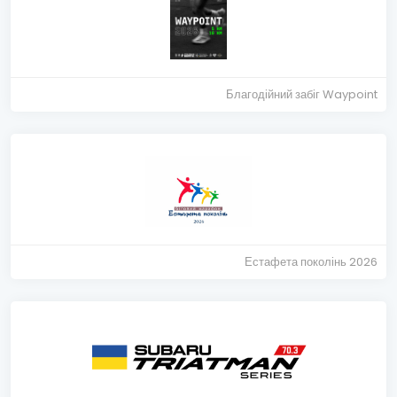
Благодійний забіг Waypoint
Естафета поколінь 2026