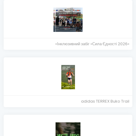
«Інклюзивний забіг «Сила Єдності 2026»
adidas TERREX Buko Trail