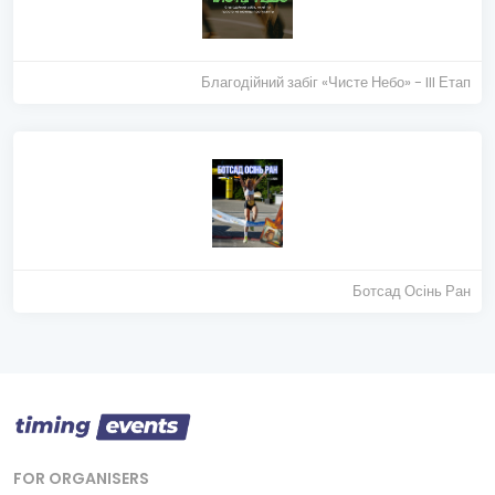
Благодійний забіг «Чисте Небо» - III Етап
Ботсад Осінь Ран
FOR ORGANISERS