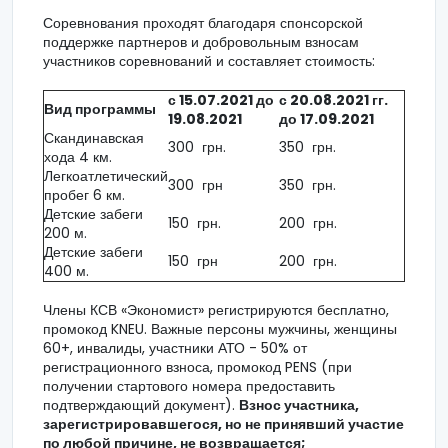
Соревнования проходят благодаря спонсорской
поддержке партнеров и добровольным взносам
участников соревнований и составляет стоимость:
с 15.07.2021 до
с 20.08.2021 гг.
Вид программы
19.08.2021
до 17.09.2021
Скандинавская
300 грн.
350 грн.
хода 4 км.
Легкоатлетический
300 грн
350 грн.
пробег 6 км.
Детские забеги
150 грн.
200 грн.
200 м.
Детские забеги
150 грн
200 грн.
400 м.
Члены КСВ «Экономист» регистрируются бесплатно,
промокод KNEU. Важные персоны мужчины, женщины
60+, инвалиды, участники АТО - 50% от
регистрационного взноса, промокод PENS (при
получении стартового номера предоставить
подтверждающий документ).
Взнос участника,
зарегистрировавшегося, но не принявший участие
по любой причине, не возвращается;