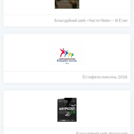
Благодійний забіг «Чисте Небо» - III Етап
Естафета поколінь 2026
Благодійний забіг Waypoint