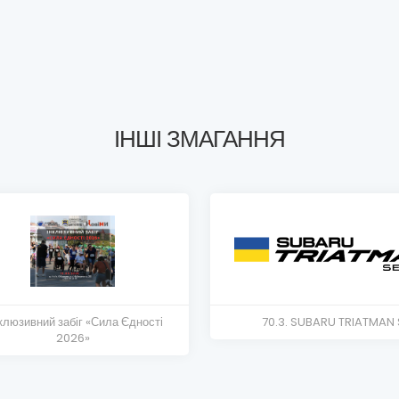
ІНШІ ЗМАГАННЯ
клюзивний забіг «Сила Єдності
70.3. SUBARU TRIATMAN 
2026»