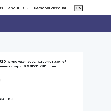
ts
About us
Personal account
UA
2020 нужно уже просыпаться от зимней
енний старт "8 March Run" - не
!
СПЛАТНО!