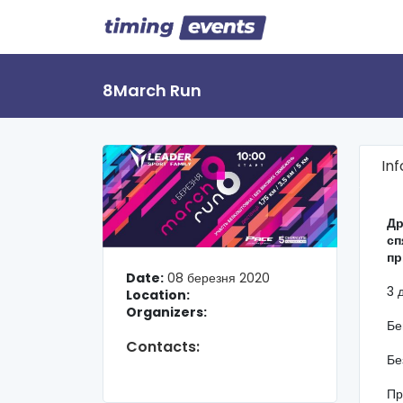
8March Run
In
Др
сп
пр
Date:
08 березня 2020
3 
Location:
Organizers:
Бе
Contacts:
Бе
Пр