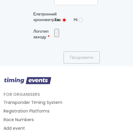
Елетронний
хронометраж
Так
Ні
Логотип
заходу
*
Продовжити
FOR ORGANISERS
Transponder Timing System
Registration Platforms
Race Numbers
Add event