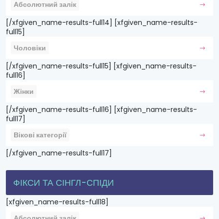
Абсолютний залік
[/xfgiven_name-results-full14] [xfgiven_name-results-
full15]
Чоловіки
[/xfgiven_name-results-full15] [xfgiven_name-results-
full16]
Жінки
[/xfgiven_name-results-full16] [xfgiven_name-results-
full17]
Вікові категорії
[/xfgiven_name-results-full17]
ФІКСИ ТА СІНГЛ-СПІДИ
[xfgiven_name-results-full18]
Абсолютний залік