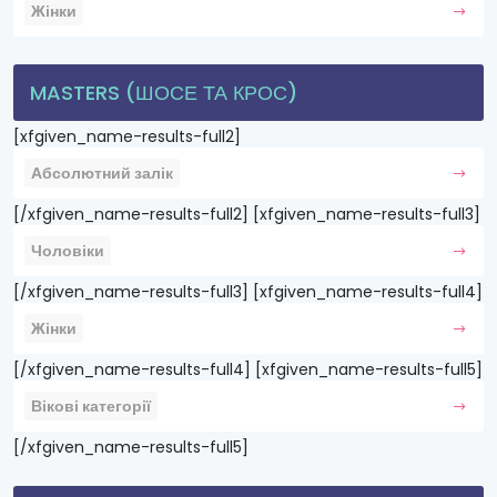
Жінки
MASTERS (ШОСЕ ТА КРОС)
[xfgiven_name-results-full2]
Абсолютний залік
[/xfgiven_name-results-full2] [xfgiven_name-results-full3]
Чоловіки
[/xfgiven_name-results-full3] [xfgiven_name-results-full4]
Жінки
[/xfgiven_name-results-full4] [xfgiven_name-results-full5]
Вікові категорії
[/xfgiven_name-results-full5]