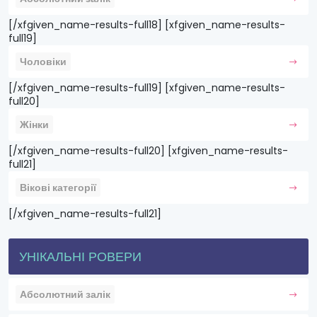
[/xfgiven_name-results-full18] [xfgiven_name-results-
full19]
Чоловіки
[/xfgiven_name-results-full19] [xfgiven_name-results-
full20]
Жінки
[/xfgiven_name-results-full20] [xfgiven_name-results-
full21]
Вікові категорії
[/xfgiven_name-results-full21]
УНІКАЛЬНІ РОВЕРИ
Абсолютний залік