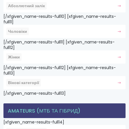
Абсолютний залік
[/xfgiven_name-results-full10] [xfgiven_name-results-
full11]
Чоловіки
[/xfgiven_name-results-full11] [xfgiven_name-results-
full12]
Жінки
[/xfgiven_name-results-full12] [xfgiven_name-results-
full13]
Вікові категорії
[/xfgiven_name-results-full13]
AMATEURS (МТБ ТА ГІБРИД)
[xfgiven_name-results-full14]