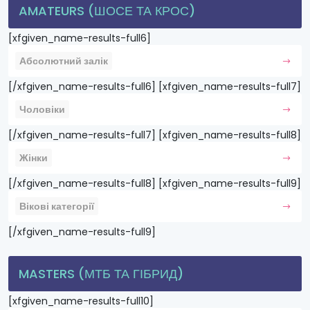
AMATEURS (ШОСЕ ТА КРОС)
[xfgiven_name-results-full6]
Абсолютний залік
[/xfgiven_name-results-full6] [xfgiven_name-results-full7]
Чоловіки
[/xfgiven_name-results-full7] [xfgiven_name-results-full8]
Жінки
[/xfgiven_name-results-full8] [xfgiven_name-results-full9]
Вікові категорії
[/xfgiven_name-results-full9]
MASTERS (МТБ ТА ГІБРИД)
[xfgiven_name-results-full10]