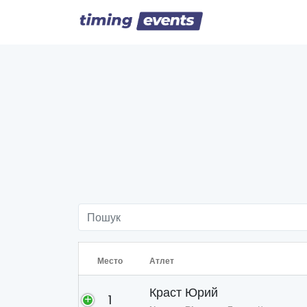
Место
Атлет
Краст Юрий
1