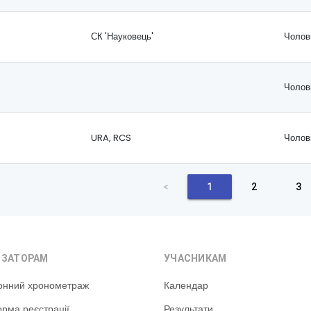
СК 'Науковець'
Чолов
Чолов
URA, RCS
Чолов
<
1
2
3
ІЗАТОРАМ
УЧАСНИКАМ
онний хронометраж
Календар
рма реєстрації
Результати