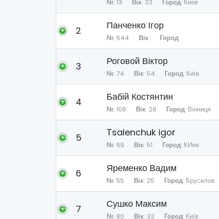
№
: 13
Вік
: 33
Город
: Киев
Панченко Ігор
2
№
: 544
Вік
:
Город
:
Роговой Віктор
3
№
: 74
Вік
: 54
Город
: Київ
Бабій Костянтин
4
№
: 108
Вік
: 28
Город
: Вінниця
Tsalenchuk igor
5
№
: 69
Вік
: 51
Город
: КИев
Яременко Вадим
6
№
: 55
Вік
: 25
Город
: Брусилов
Сушко Максим
7
№
: 80
Вік
: 33
Город
: Київ