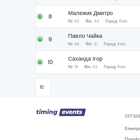
Малежик Дмитро
8
№
: 82
Вік
: 34
Город
: Київ
Павло Чайка
9
№
: 65
Вік
: 31
Город
: Київ
Саханда Ігор
10
№
: 16
Вік
: 52
Город
: Київ
ОРГАН
Електр
Платфо