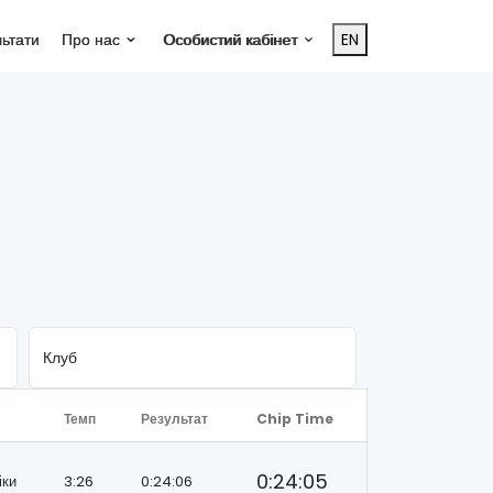
льтати
Про нас
Особистий кабінет
EN
Темп
Результат
Chip Time
0:24:05
іки
3:26
0:24:06