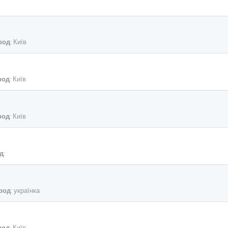
род
: Київ
род
: Київ
род
: Київ
д
:
род
: українка
род
: Київ