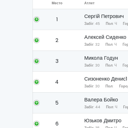
Место
Атлет
Сергій Петрович
1
Забіг
: 45
Пол
: Ч
Го
Алексей Сиденко
2
Забіг
: 32
Пол
: Ч
Го
Микола Годун
3
Забіг
: 30
Пол
: Ч
Го
Сизоненко Денис1
4
Забіг
: 30
Пол
:
Горо
Валера Бойко
5
Забіг
: 44
Пол
: Ч
Го
Юзьков Дмитро
6
Забіг
: 35
Пол
: Ч
Го