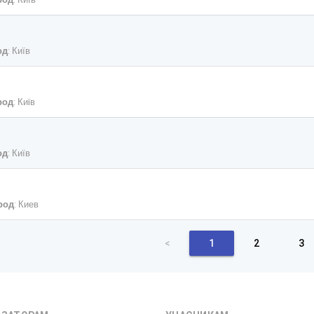
од
: Київ
род
: Киïв
од
: Київ
род
: Киев
<
1
2
3