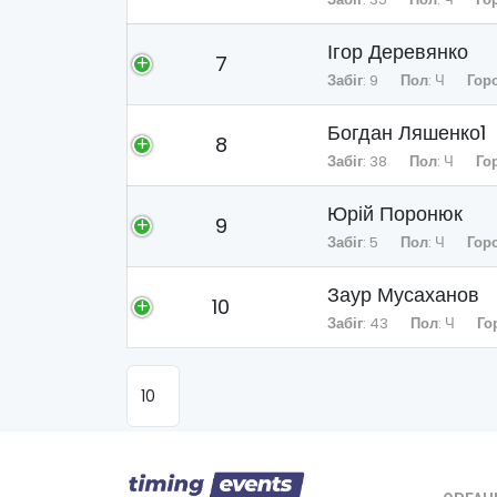
Ігор Деревянко
7
Забіг
: 9
Пол
: Ч
Гор
Богдан Ляшенко1
8
Забіг
: 38
Пол
: Ч
Го
Юрій Поронюк
9
Забіг
: 5
Пол
: Ч
Гор
Заур Мусаханов
10
Забіг
: 43
Пол
: Ч
Го