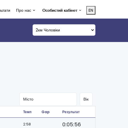
льтати
Про нас
Особистий кабінет
EN
Темп
Gap
Результат
0:05:56
2:58