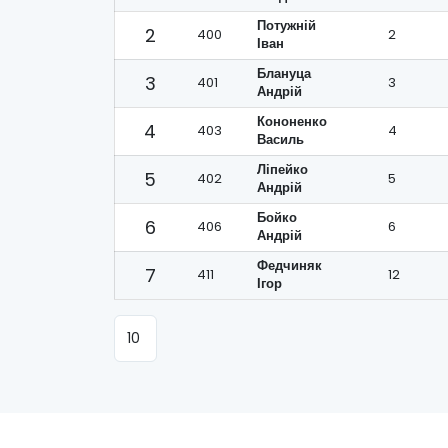
Потужній
2
400
2
Іван
Блануца
3
401
3
Андрій
Кононенко
4
403
4
Василь
Ліпейко
5
402
5
Андрій
Бойко
6
406
6
Андрій
Федчиняк
7
411
12
Ігор