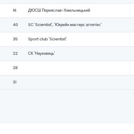
16
ДЮСШ Переяслав-Хмельницький
40
SC 'Scientist', 'Юкрейн мастерс атлетікс'
35
Sport club 'Scientist'
22
СК 'Науковець'
28
31