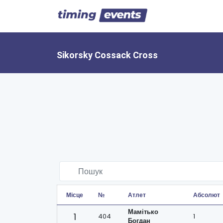
Sikorsky Cossack Cross
Місце
№
Атлет
Абсолют
Мамітько
1
404
1
Богдан