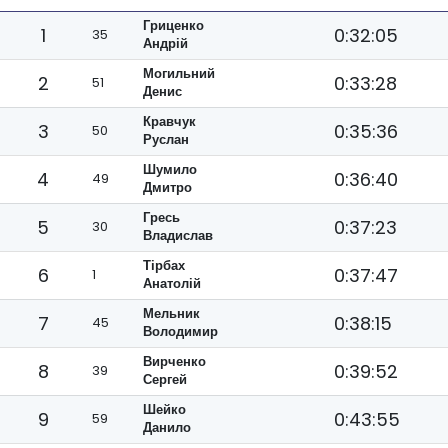
Гриценко
1
0:32:05
35
Андрій
Могильний
2
0:33:28
51
Денис
Кравчук
3
0:35:36
50
Руслан
Шумило
4
0:36:40
49
Дмитро
Гресь
5
0:37:23
30
Владислав
Тірбах
6
0:37:47
1
Анатолій
Мельник
7
0:38:15
45
Володимир
Вирченко
8
0:39:52
39
Сергей
Шейко
9
0:43:55
59
Данило