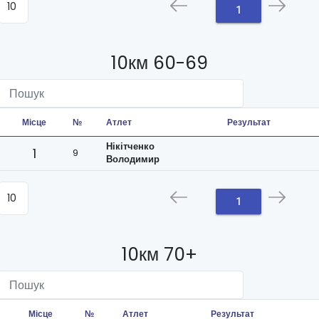
1
10км 60-69
Місце
№
Атлет
Результат
Нікітченко
1
9
Володимир
1
10км 70+
Місце
№
Атлет
Результат