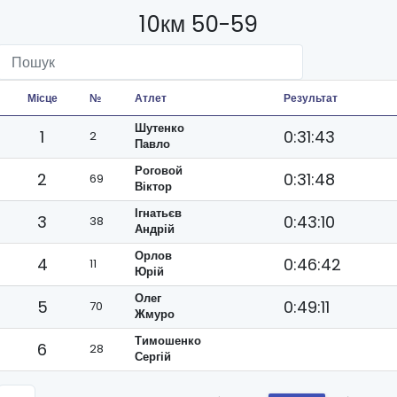
10км 50-59
Місце
№
Атлет
Результат
Шутенко
1
0:31:43
2
Павло
Роговой
2
0:31:48
69
Віктор
Ігнатьєв
3
0:43:10
38
Андрій
Орлов
4
0:46:42
11
Юрій
Олег
5
0:49:11
70
Жмуро
Тимошенко
6
28
Сергій