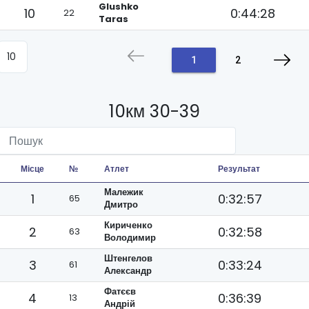
Glushko
10
0:44:28
22
Taras
1
2
10км 30-39
Місце
№
Атлет
Результат
Малежик
1
0:32:57
65
Дмитро
Кириченко
2
0:32:58
63
Володимир
Штенгелов
3
0:33:24
61
Александр
Фатєєв
4
0:36:39
13
Андрій