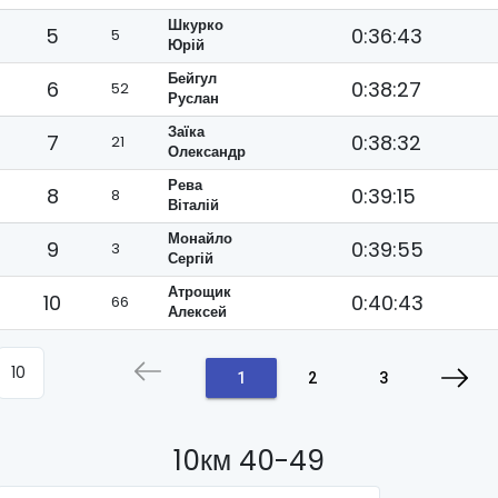
Шкурко
5
0:36:43
5
Юрій
Бейгул
6
0:38:27
52
Руслан
Заїка
7
0:38:32
21
Олександр
Рева
8
0:39:15
8
Віталій
Монайло
9
0:39:55
3
Сергій
Атрощик
10
0:40:43
66
Алексей
1
2
3
10км 40-49