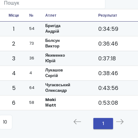
Місце
№
Атлет
Результат
Бригіда
1
0:34:59
54
Андрій
Болсун
2
0:36:46
73
Виктор
Якименко
3
0:37:18
36
Юрій
Лукашов
4
0:38:46
4
Сергій
Чугаєвський
5
0:43:56
64
Олександр
Maki
6
0:53:08
58
Мatt
1