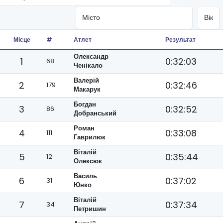
Місце
#
Атлет
Результат
Олександр
1
0:32:03
68
Ченікало
Валерій
2
0:32:46
179
Макарук
Богдан
3
0:32:52
86
Добранський
Роман
4
0:33:08
111
Гаврилюк
Віталій
5
0:35:44
12
Олексюк
Василь
6
0:37:02
31
Юнко
Віталій
7
0:37:34
34
Петришин