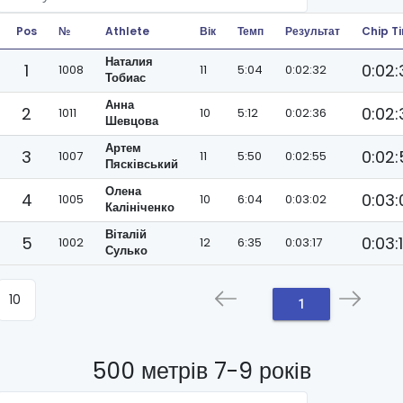
Pos
№
Athlete
Вік
Темп
Результат
Chip T
Наталия
1
0:02:
1008
11
5:04
0:02:32
Тобиас
Анна
2
0:02:
1011
10
5:12
0:02:36
Шевцова
Артем
3
0:02
1007
11
5:50
0:02:55
Пясківський
Олена
4
0:03:
1005
10
6:04
0:03:02
Калініченко
Віталій
5
0:03:
1002
12
6:35
0:03:17
Сулько
1
500 метрів 7-9 років