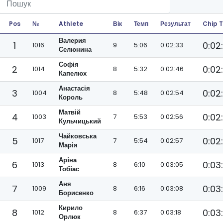
Pos
№
Athlete
Вік
Темп
Результат
Chip 
Валерия
1
0:02
1016
9
5:06
0:02:33
Селюнина
Софія
2
0:02
1014
8
5:32
0:02:46
Капелюх
Анастасія
3
0:02
1004
8
5:48
0:02:54
Король
Матвій
4
0:02
1003
7
5:53
0:02:56
Кульчицький
Чайковська
5
0:02
1017
7
5:54
0:02:57
Марія
Арiна
6
0:03
1013
8
6:10
0:03:05
Тобiас
Аня
7
0:03
1009
8
6:16
0:03:08
Борисенко
Кирило
8
0:03:
1012
8
6:37
0:03:18
Орлюк