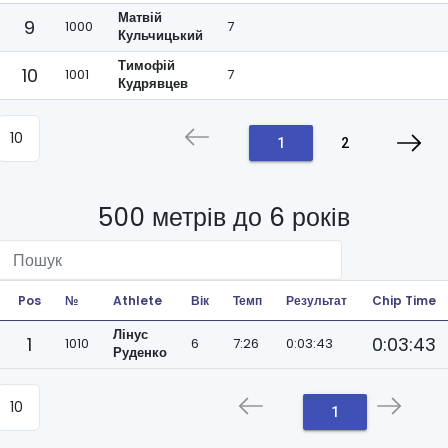
Матвій
9
1000
7
Кульчицький
Тимофій
10
1001
7
Кудрявцев
1
2
500 метрів до 6 років
Pos
№
Athlete
Вік
Темп
Результат
Chip Time
Лінус
1
0:03:43
1010
6
7:26
0:03:43
Руденко
1