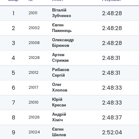
Віталій
1
2:48:28
21011
Зубченко
Євген
2
2:48:28
21002
Паженець
Олександр
3
2:48:28
21008
Бірюков
Артем
4
2:48:31
21028
Стрижак
Рибаков
5
2:48:31
21012
Сергій
Олег
6
2:48:33
21017
Хлопов
Юрій
7
2:48:33
21010
Кресан
Андрій
8
2:48:37
21026
Хіміч
Євген
9
2:52:04
21024
Шилов