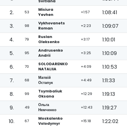
Svitlana
Misiura
2.
1:08:41
53
+1:57
Yevhen
Vykhovanets
3.
1:09:07
98
+2:23
Roman
Ruslan
4.
1:10:01
79
+3:17
Oleksenko
Andrusenko
5.
1:10:09
95
+3:25
Andrii
SOLODARENKO
6.
1:10:53
70
+4:09
NATALIIA
Матвій
7.
1:11:33
68
+4:49
Остапук
Tsymbaliuk
8.
1:19:13
99
+12:29
Oksana
Ольга
9.
1:19:27
49
+12:43
Немченко
Moskalenko
10.
1:22:02
67
+15:18
Volodymyr