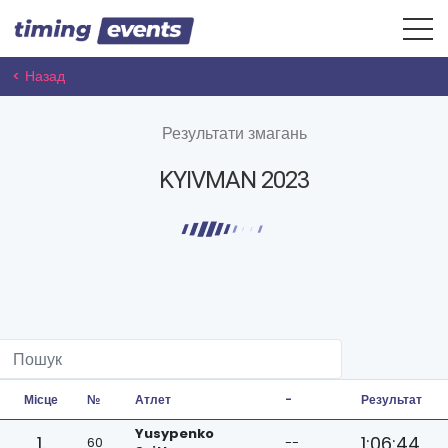
< Назад
Результати змагань
KYIVMAN 2023
Місце
№
Атлет
-
Результат
Yusypenko
1.
1:06:44
60
--