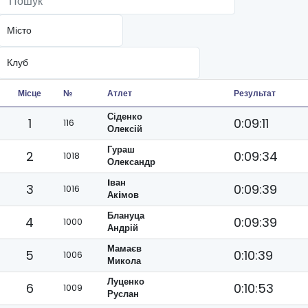
Місце
№
Атлет
Результат
Сіденко
1
0:09:11
116
Олексій
Гураш
2
0:09:34
1018
Олександр
Iван
3
0:09:39
1016
Акiмов
Блануца
4
0:09:39
1000
Андрій
Мамаєв
5
0:10:39
1006
Микола
Луценко
6
0:10:53
1009
Руслан