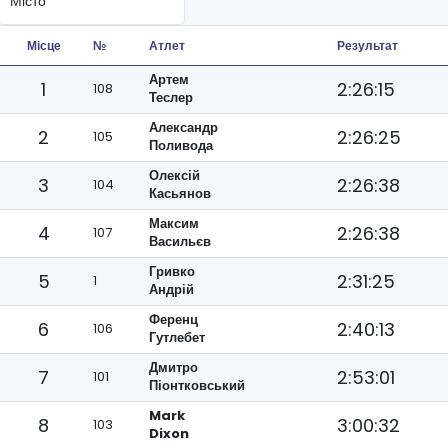
Місце
№
Атлет
Результат
Артем
1
2:26:15
108
Теслер
Александр
2
2:26:25
105
Поливода
Олексій
3
2:26:38
104
Касьянов
Максим
4
2:26:38
107
Васильєв
Гривко
5
2:31:25
1
Андрій
Ференц
6
2:40:13
106
Гутлебет
Дмитро
7
2:53:01
101
Піонтковський
Mark
8
3:00:32
103
Dixon