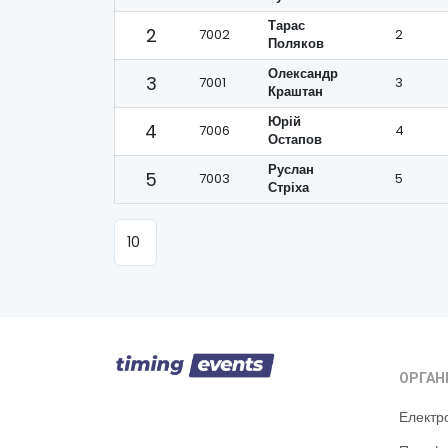
Тарас
2
7002
2
Поляков
Олександр
3
7001
3
Краштан
Юрій
4
7006
4
Остапов
Руслан
5
7003
5
Стріха
ОРГАН
Електр