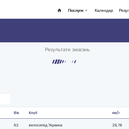
Послуги
Календар
Резу
Результати змагань
т
Вік
Клуб
км/г
62
велосипед Украина
29,78