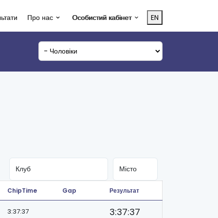
льтати
Про нас
Особистий кабінет
EN
ChipTime
Gap
Результат
3:37:37
3:37:37