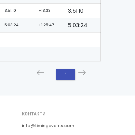
3:51:10
3:51:10
+13:33
5:03:24
5:03:24
+1:25:47
1
КОНТАКТИ
info@timingevents.com