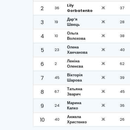
Lily
2
36
Ж
37
Gorbatenko
Дар‘я
3
19
Ж
28
Швець
Ольга
4
10
Ж
38
Волохова
Олена
5
23
Ж
40
Ханчанова
Леніна
6
2
Ж
62
Оленєва
Вікторія
7
45
Ж
39
Шарова
Татьяна
8
67
Ж
45
Зварич
Марина
9
24
Ж
36
Капко
Анжела
10
40
Ж
26
Христенко