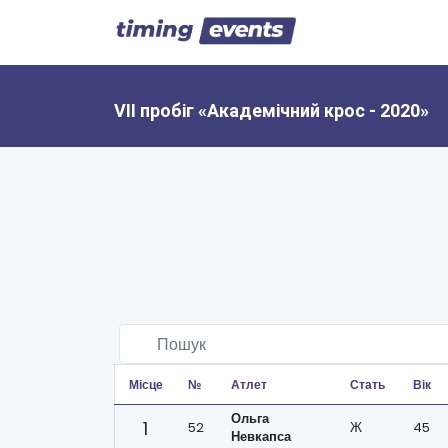
VII пробіг «Академічний крос - 2020»
Місце
№
Атлет
Стать
Вік
Ольга
1
52
Ж
45
Невкапса