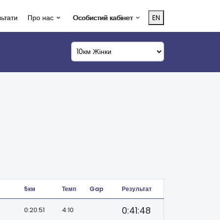
льтати
Про нас
Особистий кабінет
EN
5км
Темп
Gap
Результат
0:41:48
0:20:51
4:10