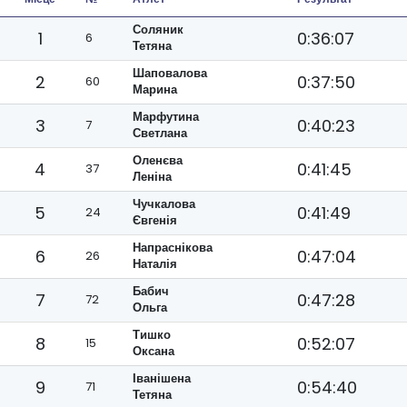
Соляник
1
0:36:07
6
Тетяна
Шаповалова
2
0:37:50
60
Марина
Марфутина
3
0:40:23
7
Светлана
Оленєва
4
0:41:45
37
Леніна
Чучкалова
5
0:41:49
24
Євгенія
Напраснікова
6
0:47:04
26
Наталія
Бабич
7
0:47:28
72
Ольга
Тишко
8
0:52:07
15
Оксана
Іванішена
9
0:54:40
71
Тетяна