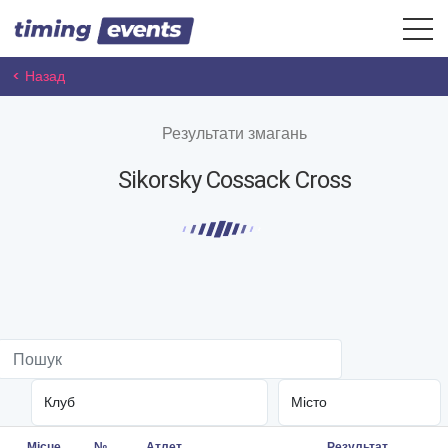
< Назад
Результати змагань
Sikorsky Cossack Cross
Місце
№
Атлет
Результат