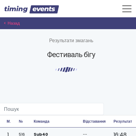
< Назад
Результати змагань
Фестиваль бігу
М.
№
Команда
Відставання
Результат
1.
16:48
516
Sub40
--