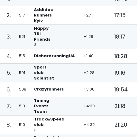
Addidas
2.
17:15
517
Runners
+27
Kyiv
Happy
TRI
3.
18:17
521
+1:29
Friends
2
4.
18:28
515
DiehardrunningUA
+1:40
Sport
5.
19:16
501
club
+2:28
Scientist
6.
19:54
508
Crazyrunners
+3:06
Timing
7.
21:18
513
Events
+4:30
Team
Track&Speed
8.
21:20
510
club
+4:32
1