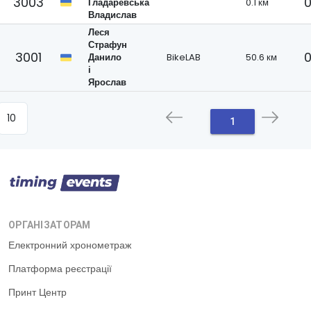
3003
0
Гладаревська
0.1 км
Владислав
Леся
Страфун
3001
0
Данило
BikeLAB
50.6 км
і
Ярослав
1
ОРГАНІЗАТОРАМ
Електронний хронометраж
Платформа реєстрації
Принт Центр