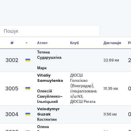
#
-
Атлет
Клуб
Дистанція
Р
Тетяна
Сударушкіна
3002
2
22.69 км
Марк
Vitaliy
ДЮСШ
Samuylenko
Голосієво
(Віноградар),
3005
0
111.35 км
Олексій
спеціалізована
Самуйленко-
з/ш N3,
Ільніцький
ДЮСШ Регата
Volodymyr
3004
0
Guzak
11.56 км
Костянтин
Олена