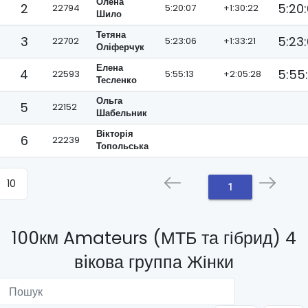
Олена
2
5:20
22794
5:20:07
+1:30:22
Шило
Тетяна
3
5:23
22702
5:23:06
+1:33:21
Оліферчук
Елена
4
5:55:
22593
5:55:13
+2:05:28
Тесленко
Ольга
5
22152
Шабельник
Вікторія
6
22239
Топольська
1
100км Amateurs (МТБ та гібрид) 4
вiкова группа Жінки