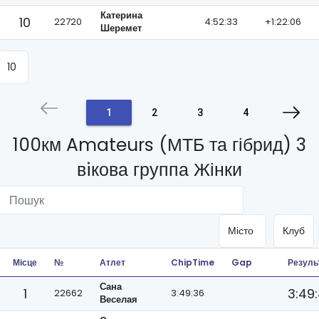
Катерина
10
22720
4:52:33
+1:22:06
Шеремет
1
2
3
4
100км Amateurs (МТБ та гібрид) 3
вiкова группа Жінки
Місце
№
Атлет
ChipTime
Gap
Резуль
Сана
1
3:49
22662
3:49:36
Веселая