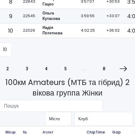
8
3:
22843
3:57:07
+30:53
Гацко
Ольга
9
4:
22545
3:59:55
+33:07
Кутасова
Надія
10
4:
22029
4:02:25
+36:02
Потетнєва
2
3
4
5
…
8
100км Amateurs (МТБ та гібрид) 2
вiкова группа Жінки
Місце
№
Атлет
ChipTime
Gap