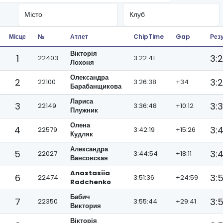
Місце
№
Атлет
ChipTime
Gap
Рез
Вікторія
1
3:
22403
3:22:41
Лохоня
Олександра
2
3:
22100
3:26:38
+34
Барабанщикова
Лариса
3
3:
22149
3:36:48
+10:12
Плужник
Олена
4
3:4
22579
3:42:19
+15:26
Кудляк
Александра
5
3:
22027
3:44:54
+18:11
Вансовская
Anastasiia
6
3:5
22474
3:51:36
+24:59
Radchenko
Бабич
7
3:
22350
3:55:44
+29:41
Виктория
Вікторія