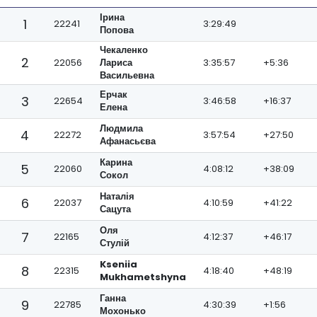
Ірина
1
22241
3:29:49
Попова
Чекаленко
2
22056
Лариса
3:35:57
+5:36
Васильевна
Ерчак
3
22654
3:46:58
+16:37
Елена
Людмила
4
22272
3:57:54
+27:50
Афанасьєва
Карина
5
22060
4:08:12
+38:09
Сокол
Наталія
6
22037
4:10:59
+41:22
Сацута
Оля
7
22165
4:12:37
+46:17
Стулій
Kseniia
8
22315
4:18:40
+48:19
Mukhametshyna
Ганна
9
22785
4:30:39
+1:56
Мохонько