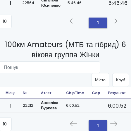
Світлана
1
5:46:46
22564
5:46:46
Юсипенко
1
100км Amateurs (МТБ та гібрид) 6
вiкова группа Жінки
Місце
№
Атлет
ChipTime
Gap
Результат
Анжеліка
1
6:00:52
22212
6:00:52
Буркова
1