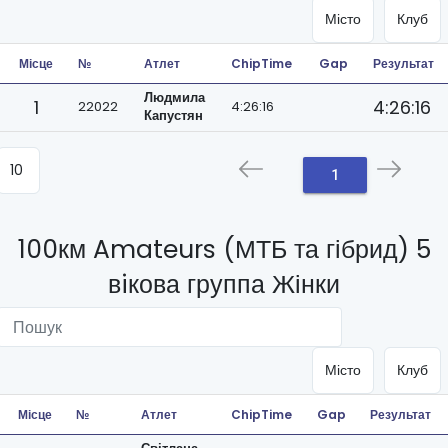
Місце
№
Атлет
ChipTime
Gap
Результат
Людмила
1
4:26:16
22022
4:26:16
Капустян
1
100км Amateurs (МТБ та гібрид) 5
вiкова группа Жінки
Місце
№
Атлет
ChipTime
Gap
Результат