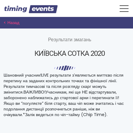
< Назад
Результати змагань
КИЇВСЬКА СОТКА 2020
Шановний учасник!LIVE результати з’являються миттєво після
перетину на заданих контрольних точках та фінішної лінії.
Результати тимчасові та після розгляду скарг можуть
змінитися.ВАЖЛИВО!Учасникам, які ще НЕ відстартували,
заборонено наближатись до стартової арки і перетинати її!
Якщо ви “погуляєте” біля старту, ваш чіп може зчитатись і час
подолання дистанції розпочнеться раніше, ніж ви
очікували.*Залік ведеться по чіп-тайму (Chip Time).