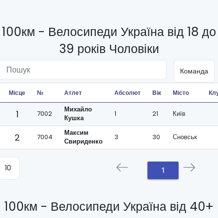
100км - Велосипеди Україна від 18 до
39 років Чоловіки
Місце
№
Атлет
Абсолют
Вік
Місто
Кл
Михайло
1
7002
1
21
Київ
Кушка
Максим
2
7004
3
30
Сновськ
Свириденко
1
100км - Велосипеди Україна від 40+