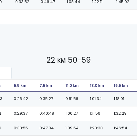
59
0:33:52
0:46:47
1:08:44
1:22:11
1:45:02
22 км 50-59
m
5.5 km
7.5 km
11.0 km
13.0 km
16.5 km
33
0:25:42
0:35:27
0:51:56
1:01:34
1:18:01
2
0:29:37
0:40:48
1:00:27
1:11:56
1:32:29
6
0:33:55
0:47:04
1:09:54
1:23:38
1:46:54