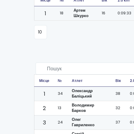
Місце
№
Атлет
Вік
2.0 km
Артем
1
18
16
0:09:33
Шкурко
Місце
№
Атлет
Вік
2.
Олександр
1
34
38
0:
Баліцький
Володимир
2
13
32
0:
Барков
Олег
3
24
37
0:
Гавриленко
Сергій