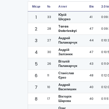
Місце
№
Атлет
Вік
2.0 
Юрій
1
33
41
0:09
Шкурко
Тaras
2
28
47
0:09
Dobrivskyi
Андрей
3
27
44
0:10:
Паламарчук
Андрій
4
30
47
0:10:
Залізнюк
Віталій
5
26
43
0:11:
Паламарчук
Станіслав
6
11
48
0:12:
Єрко
Андрей
7
10
40
0:12:
Василишин
Вікторія
8
17
40
0:11:5
Шарова
Олег