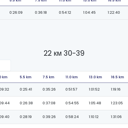
5.5 km
7.5 km
11.0 km
13.0 km
16.5 km
0:26:09
0:36:18
0:54:12
1:04:45
1:22:40
22 км 30-39
0 km
5.5 km
7.5 km
11.0 km
13.0 km
16.5 km
09:32
0:25:41
0:35:26
0:51:57
1:01:52
1:19:16
09:44
0:26:38
0:37:08
0:54:55
1:05:48
1:23:05
09:40
0:28:19
0:39:26
0:58:24
1:10:12
1:31:06