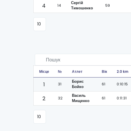
Сергій
4
14
59
Тимошенко
Місце
№
Атлет
Вік
2.0 km
Борис
1
31
61
0:10:15
Бойко
Василь
2
32
61
0:11:31
Мищенко