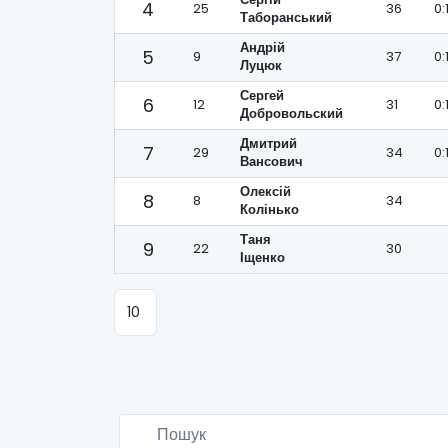
4
25
36
0:
Таборанський
Андрій
5
9
37
0:
Луцюк
Сергей
6
12
31
0:
Добровольский
Дмитрий
7
29
34
0:
Вансович
Олексій
8
8
34
Колінько
Таня
9
22
30
Іщенко