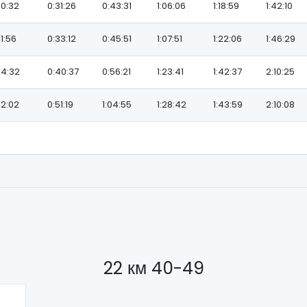
10:32
0:31:26
0:43:31
1:06:06
1:18:59
1:42:10
11:56
0:33:12
0:45:51
1:07:51
1:22:06
1:46:29
14:32
0:40:37
0:56:21
1:23:41
1:42:37
2:10:25
12:02
0:51:19
1:04:55
1:28:42
1:43:59
2:10:08
22 км 40-49