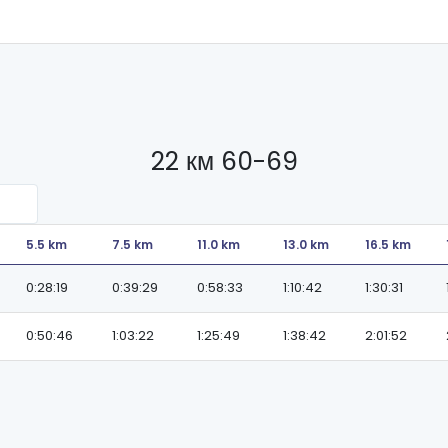
22 км 60-69
5.5 km
7.5 km
11.0 km
13.0 km
16.5 km
0:28:19
0:39:29
0:58:33
1:10:42
1:30:31
0:50:46
1:03:22
1:25:49
1:38:42
2:01:52