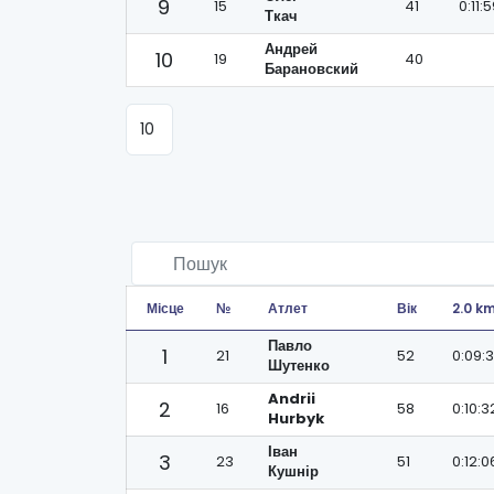
9
15
41
0:11:
Ткач
Андрей
10
19
40
Барановский
Місце
№
Атлет
Вік
2.0 k
Павло
1
21
52
0:09:
Шутенко
Andrii
2
16
58
0:10:3
Hurbyk
Іван
3
23
51
0:12:0
Кушнір