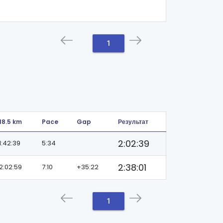
1
18.5 km
Pace
Gap
Результат
2:02:39
1:42:39
5:34
2:38:01
2:02:59
7:10
+35:22
1