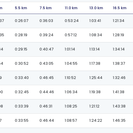
km
5.5 km
7.5 km
11.0 km
13.0 km
16.5 km
:37
0:26:07
0:36:03
0:53:24
1:03:41
1:21:34
:35
0:28:19
0:39:24
0:57:12
1:08:34
1:28:19
34
0:29:15
0:40:47
1:01:14
1:13:14
1:34:14
54
0:30:52
0:43:05
1:04:55
1:17:38
1:38:37
09
0:33:40
0:46:45
1:10:52
1:25:44
1:32:46
00
0:32:45
0:44:46
1:06:34
1:19:38
1:41:38
08
0:33:39
0:46:31
1:08:25
1:21:12
1:43:38
7
0:33:55
0:46:44
1:08:57
1:24:22
1:46:35