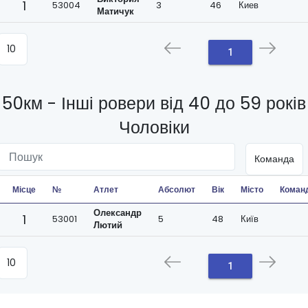
1
53004
3
46
Киев
Матичук
1
50км - Інші ровери від 40 до 59 років
Чоловіки
Місце
№
Атлет
Абсолют
Вік
Місто
Коман
Олександр
1
53001
5
48
Київ
Лютий
1