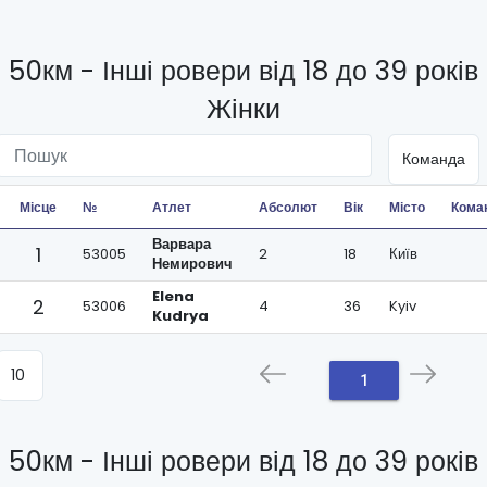
50км - Інші ровери від 18 до 39 років
Жінки
Місце
№
Атлет
Абсолют
Вік
Місто
Кома
Варвара
1
53005
2
18
Київ
Немирович
Elena
2
53006
4
36
Kyiv
Kudrya
1
50км - Інші ровери від 18 до 39 років