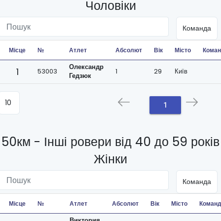
Чоловіки
Місце
№
Атлет
Абсолют
Вік
Місто
Кома
Олександр
1
53003
1
29
Київ
Гедзюк
1
50км - Інші ровери від 40 до 59 років
Жінки
Місце
№
Атлет
Абсолют
Вік
Місто
Коман
Виктория