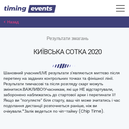
< Назад
Результати змагань
КИЇВСЬКА СОТКА 2020
Шановний учасник!LIVE результати з’являються миттєво після
перетину на заданих контрольних точках та фінішної лінії.
Результати тимчасові та після розгляду скарг можуть
змінитися.ВАЖЛИВО!Учасникам, які ще НЕ відстартували,
заборонено наближатись до стартової арки і перетинати її!
Якщо ви “погуляєте” біля старту, ваш чіп може зчитатись і час
подолання дистанції розпочнеться раніше, ніж ви
очікували.*Залік ведеться по чіп-тайму (Chip Time).