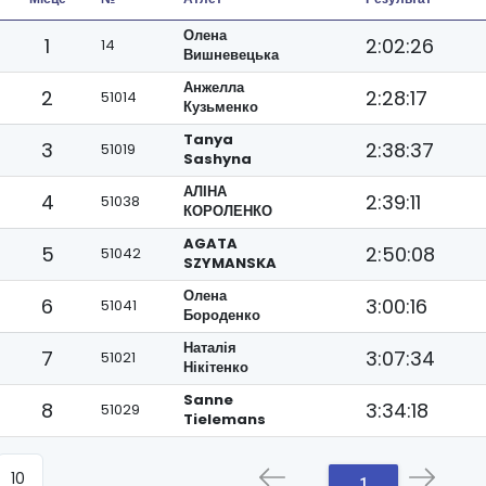
Олена
1
2:02:26
14
Вишневецька
Анжелла
2
2:28:17
51014
Кузьменко
Tanya
3
2:38:37
51019
Sashyna
АЛІНА
4
2:39:11
51038
КОРОЛЕНКО
AGATA
5
2:50:08
51042
SZYMANSKA
Олена
6
3:00:16
51041
Бороденко
Наталія
7
3:07:34
51021
Нікітенко
Sanne
8
3:34:18
51029
Tielemans
1