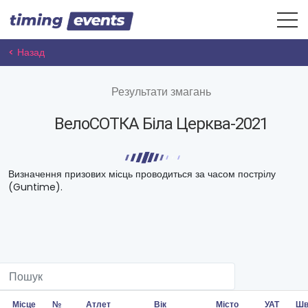
< Назад
Результати змагань
ВелоСОТКА Біла Церква-2021
Визначення призових місць проводиться за часом пострілу
(Guntime).
Місце
№
Атлет
Вік
Місто
УАТ
Шв