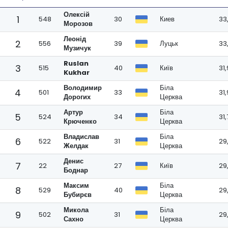
Олексій
1
548
30
Киев
33
Морозов
Леонід
2
556
39
Луцьк
33
Музичук
Ruslan
3
515
40
Київ
31
Kukhar
Володимир
Біла
4
501
33
31
Дорогих
Церква
Артур
Біла
5
524
34
31,
Крюченко
Церква
Владислав
Біла
6
522
31
29
Желдак
Церква
Денис
7
22
27
Київ
29
Боднар
Максим
Біла
8
529
40
29
Бубирєв
Церква
Микола
Біла
9
502
31
29
Сахно
Церква