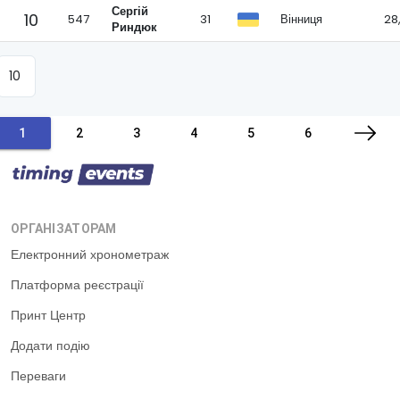
Сергій
10
547
31
Вінниця
28
Риндюк
1
2
3
4
5
6
ОРГАНІЗАТОРАМ
Електронний хронометраж
Платформа реєстрації
Принт Центр
Додати подію
Переваги