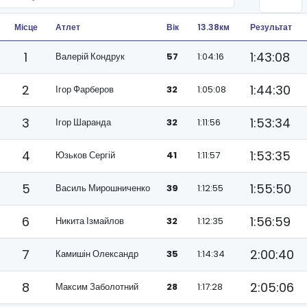
Місце
Атлет
Вік
13.38км
Результат
1
1:43:08
Валерій Кондрук
57
1:04:16
2
1:44:30
Ігор Фарберов
32
1:05:08
3
1:53:34
Ігор Шаранда
32
1:11:56
4
1:53:35
Юзьков Сергій
41
1:11:57
5
1:55:50
Василь Мирошниченко
39
1:12:55
6
1:56:59
Никита Ізмайлов
32
1:12:35
7
2:00:40
Камишін Олександр
35
1:14:34
8
2:05:06
Максим Заболотний
28
1:17:28