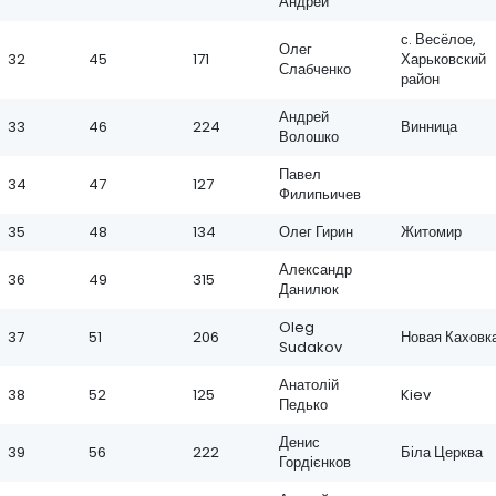
Андрей
с. Весёлое,
Олег
32
45
171
Харьковский
Слабченко
район
Андрей
33
46
224
Винница
Волошко
Павел
34
47
127
Филипьичев
35
48
134
Олег Гирин
Житомир
Александр
36
49
315
Данилюк
Oleg
37
51
206
Новая Каховк
Sudakov
Анатолій
38
52
125
Kiev
Педько
Денис
39
56
222
Біла Церква
Гордієнков