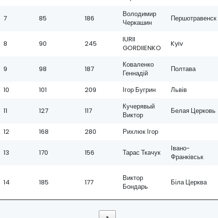
Володимир
7
85
186
Першотравенск
Черкашин
IURII
8
90
245
Kyiv
GORDIIENKO
Коваленко
9
98
187
Полтава
Геннадій
10
101
209
Ігор Бугрин
Львів
Кучерявый
11
127
117
Белая Церковь
Виктор
12
168
280
Рихлюк Ігор
Івано-
13
170
156
Тарас Ткачук
Франківськ
Виктор
14
185
177
Біла Церква
Бондарь