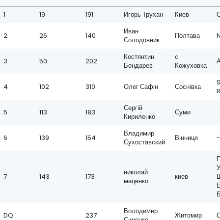
1
19
191
Игорь Трухан
Киев
Иван
2
26
140
Полтава
Солодовник
Костянтин
с.
3
50
202
Бондарев
Кожуховка
4
102
310
Олег Сафін
Соснівка
Сергій
5
113
183
Суми
Кириленко
Владимир
6
139
154
Вінниця
-
Сухоставский
У
николай
7
143
173
киев
маценко
Е
Б
Володимир
DQ
237
Житомир
Синенко