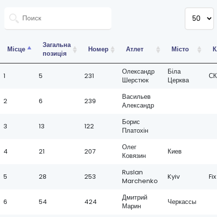
Загальна
Місце
Номер
Атлет
Місто
К
позиція
Олександр
Біла
1
5
231
СК
Шерстюк
Церква
Васильев
2
6
239
Александр
Борис
3
13
122
Платохін
Олег
4
21
207
Киев
Ковязин
Ruslan
5
28
253
Kyiv
Fi
Marchenko
Дмитрий
6
54
424
Черкассы
Марин