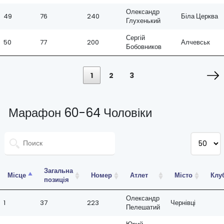
Олександр
49
76
240
Біла Церква
Глухенький
Сергій
50
77
200
Алчевськ
Бобовников
1
2
3
Марафон 60-64 Чоловіки
Загальна
Місце
Номер
Атлет
Місто
Клу
позиція
Олександр
1
37
223
Чернівці
Пелешатий