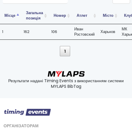
Загальна
Місце
Номер
Атлет
Місто
Клу
позиція
Иван
МК
1
162
106
Харьков
Ростовский
Харь
1
Результати надані Timing Events з використанням системи
MYLAPS BibTag
ОРГАНІЗАТОРАМ