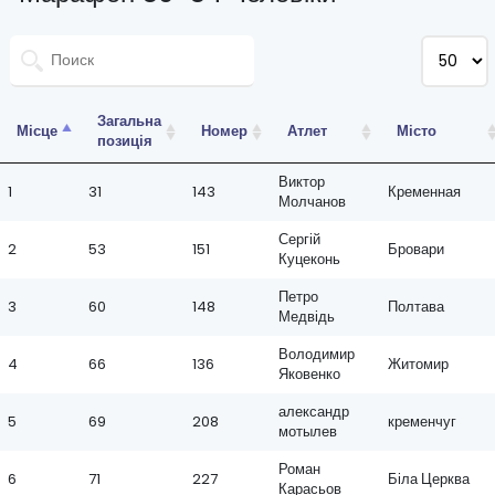
Загальна
Місце
Номер
Атлет
Місто
позиція
Виктор
1
31
143
Кременная
Молчанов
Сергій
2
53
151
Бровари
Куцеконь
Петро
3
60
148
Полтава
Медвідь
Володимир
4
66
136
Житомир
Яковенко
александр
5
69
208
кременчуг
мотылев
Роман
6
71
227
Біла Церква
Карасьов