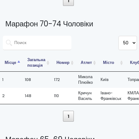
1
Марафон 70-74 Чоловіки
Загальна
Місце
Номер
Атлет
Місто
Клу
позиція
Микола
1
108
172
Київ
Топра
Плюйко
Кричун
Івано-
КМЛА 
2
148
110
Василь
Франківськ
Франк
1