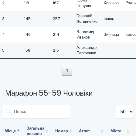
Юрий
2
118
167
Харьков
Родн
Полунин
Геннадій
3
145
257
Ірпінь
Логвиненко
Владимир
4
149
214
Винница
Коло
Иванов
Александр
5
158
215
Парфенюк
1
Марафон 55-59 Чоловіки
Загальна
Місце
Номер
Атлет
Місто
позиція