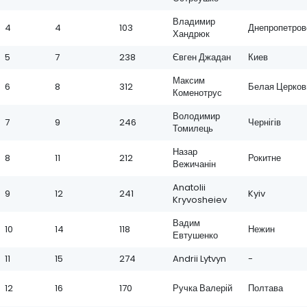
Владимир
4
4
103
Днепропетров
Хандрюк
5
7
238
Євген Джадан
Киев
Максим
6
8
312
Белая Церков
Коменотрус
Володимир
7
9
246
Чернігів
Томилець
Назар
8
11
212
Рокитне
Вежичанін
Anatolii
9
12
241
Kyiv
Kryvosheiev
Вадим
10
14
118
Нежин
Евтушенко
11
15
274
Andrii Lytvyn
-
12
16
170
Ручка Валерій
Полтава