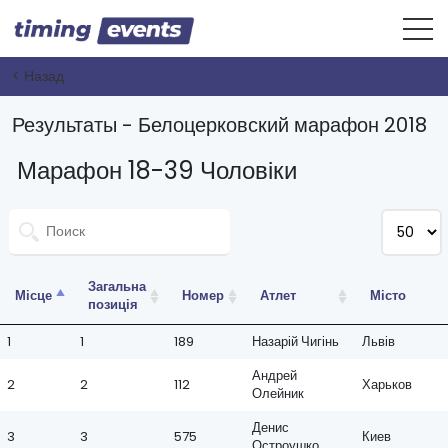
< Назад
Результаты - Белоцерковский марафон 2018
Марафон 18-39 Чоловіки
Загальна
Місце
Номер
Атлет
Місто
позиція
1
1
189
Назарій Чигінь
Львів
Андрей
2
2
112
Харьков
Олейник
Денис
3
3
575
Киев
Остроушко