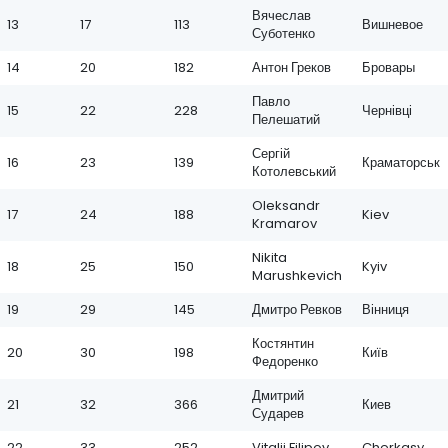
Вячеслав
13
17
113
Вишневое
Суботенко
14
20
182
Антон Греков
Бровары
Павло
15
22
228
Чернівці
Пелешатий
Сергій
16
23
139
Краматорськ
Котолевський
Oleksandr
17
24
188
Kiev
Kramarov
Nikita
18
25
150
Kyiv
Marushkevich
19
29
145
Дмитро Ревков
Вінниця
Костянтин
20
30
198
Київ
Федоренко
Дмитрий
21
32
366
Киев
Сударев
22
33
252
Vitalii Filipov
Cherkasy