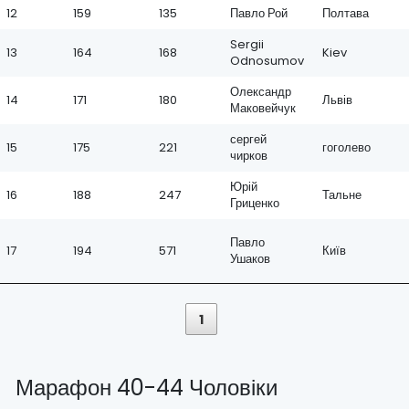
12
159
135
Павло Рой
Полтава
Sergii
13
164
168
Kiev
Odnosumov
Олександр
14
171
180
Львів
Маковейчук
сергей
15
175
221
гоголево
чирков
Юрій
16
188
247
Тальне
Гриценко
Павло
17
194
571
Київ
Ушаков
1
Марафон 40-44 Чоловіки