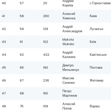
Андрей
40
57
211
с.Горностаевк
Кореба
Алексей
41
58
260
Киев
Химочка
Андрій
42
59
129
Луганськ
Александров
Mykola
43
61
102
Київ
Stukalo
Андрій
44
62
422
Кам'янське
Калинюк
Дмитро
45
65
190
Полтава
Мельничук
Максим
46
67
236
Житомир
Синенко
Петро
47
68
160
Мартинов
Алексей
48
75
109
Вараш
Попов