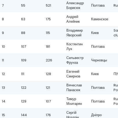
Александр
7
55
521
Полтава
Ru
Борисюк
Андрей
8
63
175
Каменское
Алейник
Владимир
Sa
9
88
115
Киев
Яворский
cl
Костянтин
10
107
181
Полтава
Лук
Сильвестр
11
109
226
Черновцы
Фрунза
Евгений
12
111
128
Киев
П
Смирнов
Вячеслав
Ru
13
122
121
Полтава
Панасюк
Po
Тимур
Ru
14
129
107
Полтава
Мхитарян
Po
Сергій
15
144
176
Дніпро
Ноздрін