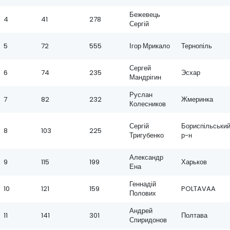
Бежевець
4
41
278
Сергій
5
72
555
Ігор Мрикало
Тернопіль
Сергей
6
74
235
Эсхар
Мандрігин
Руслан
7
82
232
Жмеринка
Колесников
Сергій
Бориспільськи
8
103
225
Тригубенко
р-н
Александр
9
115
199
Харьков
Ена
Геннадій
10
121
159
POLTAVAA
Полових
Андрей
11
141
301
Полтава
Спиридонов