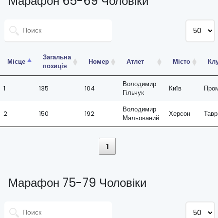
Марафон 65-69 Чоловіки
Загальна
Місце
Номер
Атлет
Місто
Кл
позиція
Володимир
1
135
104
Київ
Про
Гільчук
Володимир
2
150
192
Херсон
Тавр
Мальований
1
Марафон 75-79 Чоловіки