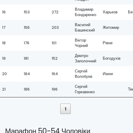
Владимир
16
153
272
Харьков
Бе
Бондаренко
Василий
17
156
203
Житомир
Башинский
Віктор
18
176
101
Рівне
Чорний
Дмитро
19
181
152
Богодухів
Заполочний
Сергей
20
184
164
Изюм
Волобуев
Сергей
21
186
196
Тв
Горкавенко
1
Марафон 50-54 Чоловіки