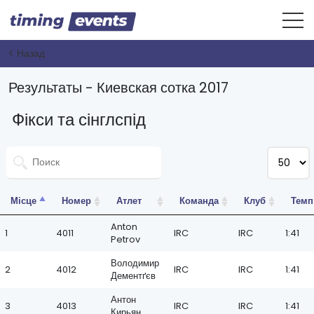
< Назад
Результаты - Киевская сотка 2017
Фікси та сінглспід
Місце
Номер
Атлет
Команда
Клуб
Темп
Anton
1
4011
IRC
IRC
1:41
Petrov
Володимир
2
4012
IRC
IRC
1:41
Дементґєв
Антон
3
4013
IRC
IRC
1:41
Кирьян