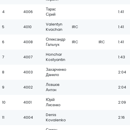
Тарас
4
4006
1:41
Сірий
Valentyn
5
4010
IRC
1:41
Kvachan
Олександр
6
4008
IRC
IRC
1:41
Гальчук
Honchar
7
4007
1:43
Kostyantin
Захарченко
8
4003
2:04
Данило
Лєвшов
9
4002
2:04
Антон
Юрій
10
4001
2:09
Лисенко
Denis
11
4004
2:16
Kovalenko
Семен