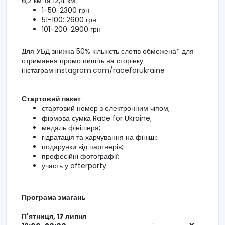
6,2 км та 12,4 км:
1-50: 2300 грн
51-100: 2600 грн
101-200: 2900 грн
Для УБД знижка 50% кількість слотів обмежена* для
отримання промо пишіть на сторінку
інстаграм
instagram.com/raceforukraine
Стартовий пакет
стартовий номер з електронним чіпом;
фірмова сумка Race for Ukraine;
медаль фінішера;
гідратація та харчування на фініші;
подарунки від партнерів;
професійні фотографії;
участь у afterparty.
Програма змагань
П'ятниця, 17 липня