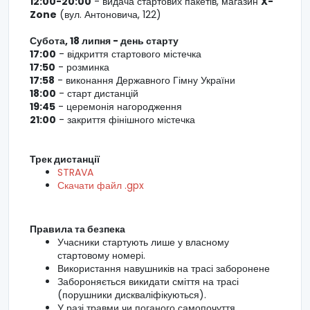
12:00-20:00
- видача стартових пакетів, магазин
X-
Zone
(вул. Антоновича, 122)
Субота, 18 липня - день старту
17:00
- відкриття стартового містечка
17:50
- розминка
17:58
- виконання Державного Гімну України
18:00
- старт дистанцій
19:45
- церемонія нагородження
21:00
- закриття фінішного містечка
Трек дистанції
STRAVA
Скачати файл .gpx
Правила та безпека
Учасники стартують лише у власному
стартовому номері.
Використання навушників на трасі заборонене
Забороняється викидати сміття на трасі
(порушники дискваліфікуються).
У разі травми чи поганого самопочуття