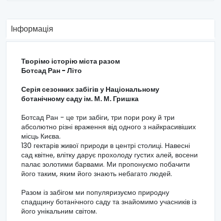
Інформація
Творімо історію міста разом
Ботсад Ран - Літо
Серія сезонних забігів у Національному
ботанічному саду ім. М. М. Гришка
Ботсад Ран - це три забіги, три пори року й три
абсолютно різні враження від одного з найкрасивіших
місць Києва.
130 гектарів живої природи в центрі столиці. Навесні
сад квітне, влітку дарує прохолоду густих алей, восени
палає золотими барвами. Ми пропонуємо побачити
його таким, яким його знають небагато людей.
Разом із забігом ми популяризуємо природну
спадщину ботанічного саду та знайомимо учасників із
його унікальним світом.