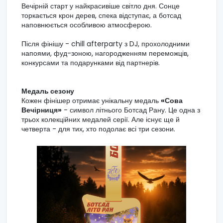
Вечірній старт у найкрасивіше світло дня. Сонце
торкається крон дерев, спека відступає, а ботсад
наповнюється особливою атмосферою.
Після фінішу - chill afterparty з DJ, прохолодними
напоями, фуд-зоною, нагородженням переможців,
конкурсами та подарунками від партнерів.
Медаль сезону
Кожен фінішер отримає унікальну медаль
«Сова
Вечірниця»
- символ літнього Ботсад Рану. Це одна з
трьох колекційних медалей серії. Але існує ще й
четверта - для тих, хто подолає всі три сезони.