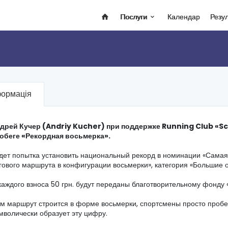
Послуги
Календар
Резу
формація
дрей Кучер (Andriy Kucher) при поддержке Running Club «Sci
обеге «Рекордная восьмерка».
дет попытка установить национальный рекорд в номинации «Самая
гового маршрута в конфигурации восьмерки», категория «Большие 
каждого взноса 50 грн. будут переданы благотворительному фонду 
м маршрут строится в форме восьмерки, спортсмены просто пробе
мволически образует эту цифру.