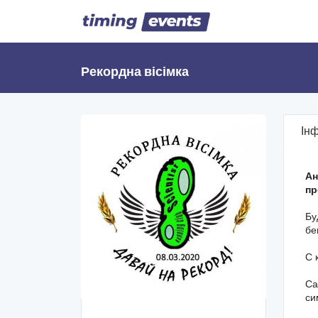
Рекордна вісімка
Ін
Ан
пр
Бу
бе
С 
Са
си