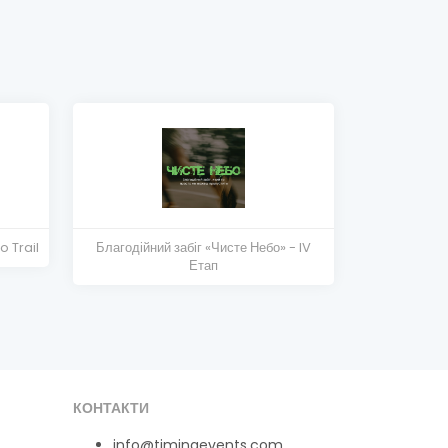
o Trail
Благодійний забіг «Чисте Небо» - IV
Етап
КОНТАКТИ
info@timingevents.com