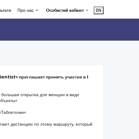
льтати
Про нас
Особистий кабінет
EN
entist» приглашает принять участие в I
 большая открытка для женщин в виде
объекты»
«Таблеточки».
гают дистанцию по этому маршруту, который