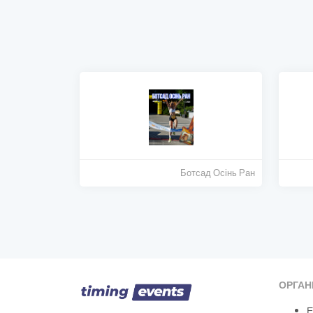
Ботсад Осінь Ран
ОРГАН
Е