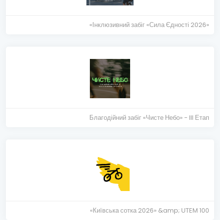
«Інклюзивний забіг «Сила Єдності 2026»
Благодійний забіг «Чисте Небо» - III Етап
«Київська сотка 2026» &amp; UTEM 100