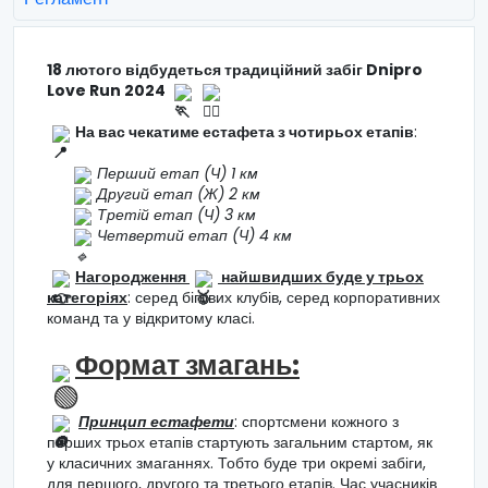
18 лютого відбудеться традиційний забіг Dnipro
Love Run 2024
На вас чекатиме естафета з чотирьох етапів
:
Перший етап (Ч) 1 км
Другий етап (Ж) 2 км
Третій етап (Ч) 3 км
Четвертий етап (Ч) 4 км
Нагородження
найшвидших буде у трьох
категоріях
: серед бігових клубів, серед корпоративних
команд та у відкритому класі.
Формат змагань:
Принцип естафети
: спортсмени кожного з
перших трьох етапів стартують загальним стартом, як
у класичних змаганнях. Тобто буде три окремі забіги,
для першого, другого та третього етапів. Час учасників