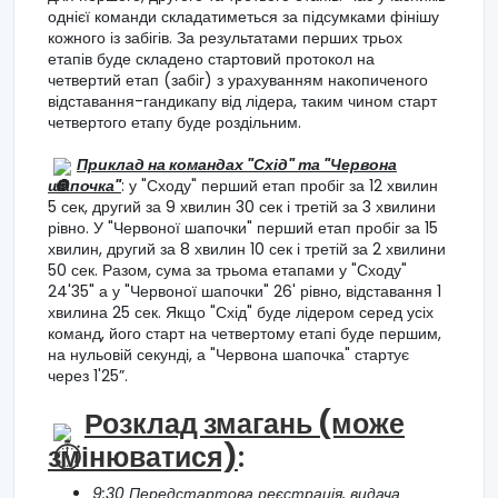
однієї команди складатиметься за підсумками фінішу
кожного із забігів. За результатами перших трьох
етапів буде складено стартовий протокол на
четвертий етап (забіг) з урахуванням накопиченого
відставання-гандикапу від лідера, таким чином старт
четвертого етапу буде роздільним.
Приклад на командах "Схід" та "Червона
шапочка"
: у "Сходу" перший етап пробіг за 12 хвилин
5 сек, другий за 9 хвилин 30 сек і третій за 3 хвилини
рівно. У "Червоної шапочки" перший етап пробіг за 15
хвилин, другий за 8 хвилин 10 сек і третій за 2 хвилини
50 сек. Разом, сума за трьома етапами у "Сходу"
24'35" а у "Червоної шапочки" 26' рівно, відставання 1
хвилина 25 сек. Якщо "Схід" буде лідером серед усіх
команд, його старт на четвертому етапі буде першим,
на нульовій секунді, а "Червона шапочка" стартує
через 1'25”.
Розклад змагань (може
змінюватися)
:
9:30 Передстартова реєстрація, видача