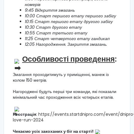
номерів
9:45 Відкриття змагань
10:00 Старт першого етапу першого забігу
10:15 Старт першого етапу другого забігу
10:30 Старт другого етапу
10:55 Старт третього етапу
11:25 Старт четвертого етапу гандикап
12:05 Нагородження. Закриття змагань.
Особливості проведення
:
Змагання проходитимуть у приміщенні, манеж із
колом 150 метрів.
Нагороджені будуть перші три команди, які показали
мінімальний час проходження всіх чотирьох етапів.
Реєстрація
:
https://events.startdnipro.com/event/dnipro
love-run-2024
Чекаємо усіх закоханих у біг на старті!