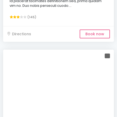
Id placerat tacimates definitionem sea, prima quidam
vim no. Duo nobis persecuti cuodo....
(145)
Directions
Book now